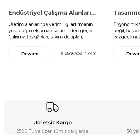
Endüstriyel Çalışma Alanları Rehberi
Üretim alanlarında verimliliği artırmanın
Ergonomik t
yolu doğru ekipman seçiminden geçer.
değil, başarı
Çalışma tezgâhları, takım dolapları,
vazgeçilmez 
endüstriyel malzeme dolapları, bilgisayar
gibi organiz
kabinleri ve ESD çözümleriyle daha
alanı, hem 
Devamı
Deva
01/08/2026
09:02
düzenli, güvenli ve ergonomik çalışma
verimliliğini
alanları oluşturmanın püf noktalarını bu
ergonomik 
rehberde keşfedin.
uzmanlığıyla
ileri taşıyabil
Ücretsiz Kargo
2500 TL ve üzeri tüm siparişlerde
50 yıl