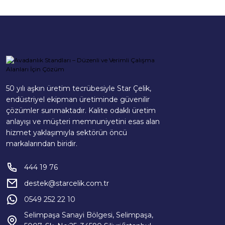
50 yılı aşkın üretim tecrübesiyle Star Çelik,
endüstriyel ekipman üretiminde güvenilir
çözümler sunmaktadır. Kalite odaklı üretim
anlayışı ve müşteri memnuniyetini esas alan
hizmet yaklaşımıyla sektörün öncü
markalarından biridir.
444 19 76
destek@starcelik.com.tr
0549 252 22 10
Selimpaşa Sanayi Bölgesi, Selimpaşa,