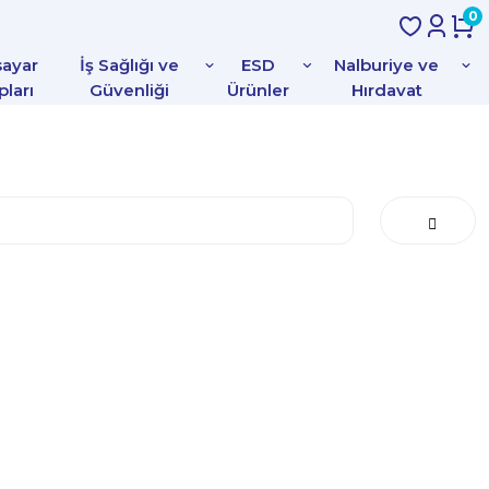
0
sayar
İş Sağlığı ve
ESD
Nalburiye ve
pları
Güvenliği
Ürünler
Hırdavat