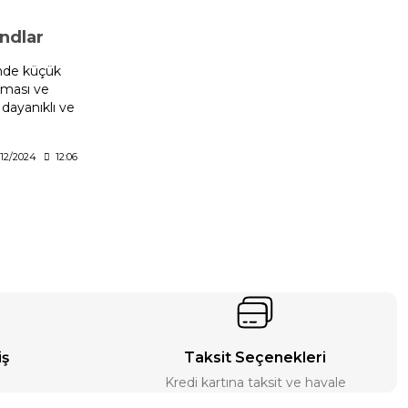
ndlar
rinde küçük
nması ve
 dayanıklı ve
ğlam metal
ve yer
/12/2024
12:06
iyle çalışma
artırır ve iş
 fabrika,
n bu
 düzen ve
ğru
aha düzenli
'in ergonomik
lerinizi
iş
Taksit Seçenekleri
Kredi kartına taksit ve havale