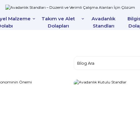
iyel Malzeme
Takım ve Alet
Avadanlık
Bilgi
olabı
Dolapları
Standları
Dola