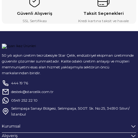
Güvenli Alışveriş
Taksit Seçenekleri
SSL Sertifikası
Kredi kartına taksit ve havale
50 yılı aşkın üretim tecrübesiyle Star Çelik, endüstriyel ekipman üretiminde
güvenilir çözümler sunmaktadır. Kalite odaklı üretim anlayışı ve müşteri
memnuniyetini esas alan hizmet yaklaşımıyla sektörün öncü
markalarından biridir.
444 19 76
destek@starcelik.com.tr
0549 252 22 10
Selimpaşa Sanayi Bölgesi, Selimpaşa, 5007. Sk. No:25, 34590 Silivri/
İstanbul
Kurumsal
Alışveriş