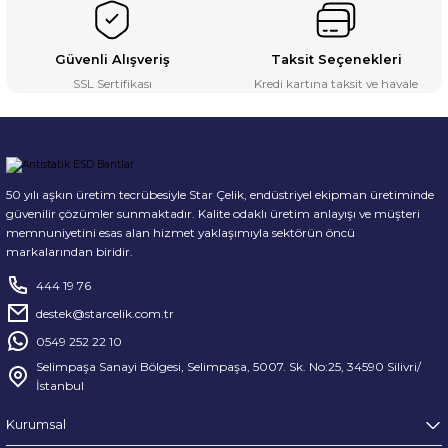
Güvenli Alışveriş
Taksit Seçenekleri
SSL Sertifikası
Kredi kartına taksit ve havale
50 yılı aşkın üretim tecrübesiyle Star Çelik, endüstriyel ekipman üretiminde
güvenilir çözümler sunmaktadır. Kalite odaklı üretim anlayışı ve müşteri
memnuniyetini esas alan hizmet yaklaşımıyla sektörün öncü
markalarından biridir.
444 19 76
destek@starcelik.com.tr
0549 252 22 10
Selimpaşa Sanayi Bölgesi, Selimpaşa, 5007. Sk. No:25, 34590 Silivri/
İstanbul
Kurumsal