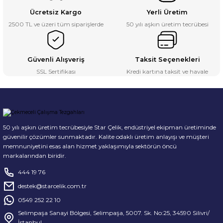
Ücretsiz Kargo
Yerli Üretim
2500 TL ve üzeri tüm siparişlerde
50 yılı aşkın üretim tecrübesi
Güvenli Alışveriş
Taksit Seçenekleri
SSL Sertifikası
Kredi kartına taksit ve havale
50 yılı aşkın üretim tecrübesiyle Star Çelik, endüstriyel ekipman üretiminde
güvenilir çözümler sunmaktadır. Kalite odaklı üretim anlayışı ve müşteri
memnuniyetini esas alan hizmet yaklaşımıyla sektörün öncü
markalarından biridir.
444 19 76
destek@starcelik.com.tr
0549 252 22 10
Selimpaşa Sanayi Bölgesi, Selimpaşa, 5007. Sk. No:25, 34590 Silivri/
İstanbul