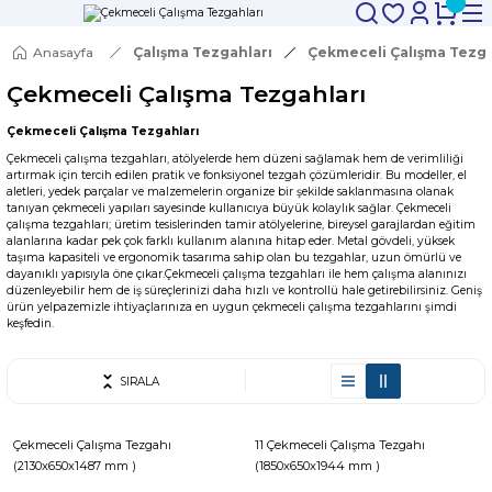
Anasayfa
Çalışma Tezgahları
Çekmeceli Çalışma Tezga
Çekmeceli Çalışma Tezgahları
Çekmeceli Çalışma Tezgahları
Çekmeceli çalışma tezgahları, atölyelerde hem düzeni sağlamak hem de verimliliği
artırmak için tercih edilen pratik ve fonksiyonel tezgah çözümleridir. Bu modeller, el
aletleri, yedek parçalar ve malzemelerin organize bir şekilde saklanmasına olanak
tanıyan çekmeceli yapıları sayesinde kullanıcıya büyük kolaylık sağlar. Çekmeceli
çalışma tezgahları; üretim tesislerinden tamir atölyelerine, bireysel garajlardan eğitim
alanlarına kadar pek çok farklı kullanım alanına hitap eder. Metal gövdeli, yüksek
taşıma kapasiteli ve ergonomik tasarıma sahip olan bu tezgahlar, uzun ömürlü ve
dayanıklı yapısıyla öne çıkar.Çekmeceli çalışma tezgahları ile hem çalışma alanınızı
düzenleyebilir hem de iş süreçlerinizi daha hızlı ve kontrollü hale getirebilirsiniz. Geniş
ürün yelpazemizle ihtiyaçlarınıza en uygun çekmeceli çalışma tezgahlarını şimdi
keşfedin.
SIRALA
Çekmeceli Çalışma Tezgahı
11 Çekmeceli Çalışma Tezgahı
(2130x650x1487 mm )
(1850x650x1944 mm )