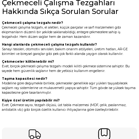
Çekmeceli Çalışma Tezgahları
Hakkında Sıkça Sorulan Sorular
Çekmeceli çalışma tezgahı nedir?
Çekmeceli çalışma tezgahı, el aletleri, küçük parçalar ve sarf malzemeleri gibi
ekipmanların düzenli bir şekilde saklanabildiği, entegre çekmecelere sahip iş
tezgahıdır. Hem düzen sağlar hem de zaman kazandırır.
Hangi alanlarda çekmeceli çalışma tezgahı kullanılır?
Sanayi tesisleri, otomotiv servisleri, bakım onarım atölyeleri, üretim hatları, AR-GE
birimleri ve bireysel garajlar gibi pek çok farklı alanda yaygın olarak kullanılır.
Çekmeceler kilitlenebilir mi?
Evet, birçok çekmeceli çalışma tezgahı modeli kilitli çekmece sistemine sahiptir. Bu
sayede hem güvenlik sağlanır hem de yetkisiz kullanım engellenir.
Taşıma kapasitesi nedir?
Modeline göre değişmekle birlikte, çekmeceler genellikle ağır yükleri taşıyabilecek
sağlam ray sistemlerine ve mukavemetli yapıya sahiptir. Tüm gövde ise yüksek taşıma
kapasitesine göre tasarlanmıştır.
Kişiye özel üretim yapılabilir mi?
Evet. Çekmece sayısı, tezgah ölçüsü, üst tabla malzemesi (MDF, çelik, paslanmaz,
antistatik vb.) gibi birçok özellik kullanıcı ihtiyaçlarına göre özelleştirilebilir.