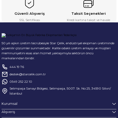
Güvenli Alışveriş
Taksit Seçenekleri
SSL Sertifikası
Kredi kartına taksit ve havale
50 yılı aşkın üretim tecrübesiyle Star Çelik, endüstriyel ekipman üretiminde
güvenilir çözümler sunmaktadır. Kalite odaklı üretim anlayışı ve müşteri
memnuniyetini esas alan hizmet yaklaşımıyla sektörün öncü
markalarından biridir.
444 19 76
destek@starcelik.com.tr
0549 252 22 10
Selimpaşa Sanayi Bölgesi, Selimpaşa, 5007. Sk. No:25, 34590 Silivri/
İstanbul
Kurumsal
Alışveriş