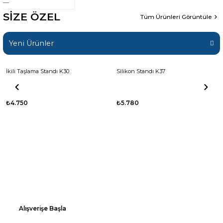
SİZE ÖZEL
Tüm Ürünleri Görüntüle
Yeni Ürünler
İkili Taşlama Standı K30
Silikon Standı K37
₺4.750
₺5.780
Aletlerinize Net Bir Yer Açın
Her ekipman, yerli yerinde.
Alışverişe Başla