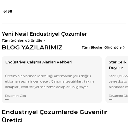
₺198
Yeni Nesil Endüstriyel Çözümler
Tüm ürünleri görüntüle
BLOG YAZILARIMIZ
Tüm Blogları Görüntüle
Endüstriyel Çalışma Alanları Rehberi
Star Çelik
Duyulur
Üretim alanlarında verimliliği artırmanın yolu doğru
Star Çelik d
ekipman seçiminden geçer. Çalışma tezgâhları, takım
çevre dostu 
dolapları, endüstriyel malzeme dolapları, bilgisayar
alanlarda ç
kabinleri ve ESD çözümleriyle daha düzenli, güvenli ve
Hem uzun ö
Devamını Oku
Devamını Ok
ergonomik çalışma alanları oluşturmanın püf
kullanım ol
noktalarını bu rehberde keşfedin.
olmazsa olm
ortamınızı 
Endüstriyel Çözümlerde Güvenilir
artırmak içi
Üretici