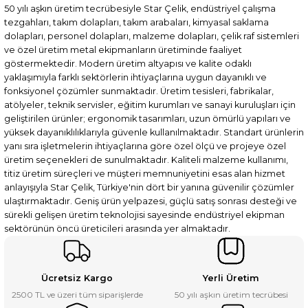
50 yılı aşkın üretim tecrübesiyle Star Çelik, endüstriyel çalışma
tezgahları, takım dolapları, takım arabaları, kimyasal saklama
dolapları, personel dolapları, malzeme dolapları, çelik raf sistemleri
ve özel üretim metal ekipmanların üretiminde faaliyet
göstermektedir. Modern üretim altyapısı ve kalite odaklı
yaklaşımıyla farklı sektörlerin ihtiyaçlarına uygun dayanıklı ve
fonksiyonel çözümler sunmaktadır. Üretim tesisleri, fabrikalar,
atölyeler, teknik servisler, eğitim kurumları ve sanayi kuruluşları için
geliştirilen ürünler; ergonomik tasarımları, uzun ömürlü yapıları ve
yüksek dayanıklılıklarıyla güvenle kullanılmaktadır. Standart ürünlerin
yanı sıra işletmelerin ihtiyaçlarına göre özel ölçü ve projeye özel
üretim seçenekleri de sunulmaktadır. Kaliteli malzeme kullanımı,
titiz üretim süreçleri ve müşteri memnuniyetini esas alan hizmet
anlayışıyla Star Çelik, Türkiye'nin dört bir yanına güvenilir çözümler
ulaştırmaktadır. Geniş ürün yelpazesi, güçlü satış sonrası desteği ve
sürekli gelişen üretim teknolojisi sayesinde endüstriyel ekipman
sektörünün öncü üreticileri arasında yer almaktadır.
Ücretsiz Kargo
Yerli Üretim
2500 TL ve üzeri tüm siparişlerde
50 yılı aşkın üretim tecrübesi