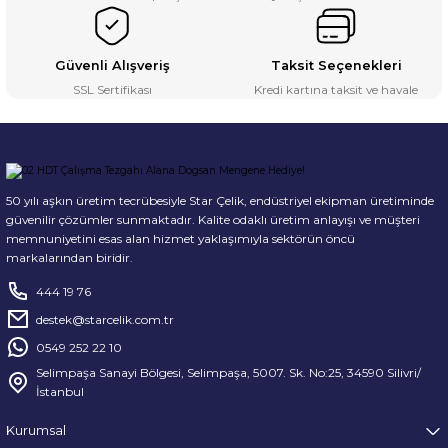
Güvenli Alışveriş
Taksit Seçenekleri
SSL Sertifikası
Kredi kartına taksit ve havale
50 yılı aşkın üretim tecrübesiyle Star Çelik, endüstriyel ekipman üretiminde
güvenilir çözümler sunmaktadır. Kalite odaklı üretim anlayışı ve müşteri
memnuniyetini esas alan hizmet yaklaşımıyla sektörün öncü
markalarından biridir.
444 19 76
destek@starcelik.com.tr
0549 252 22 10
Selimpaşa Sanayi Bölgesi, Selimpaşa, 5007. Sk. No:25, 34590 Silivri/
İstanbul
Kurumsal