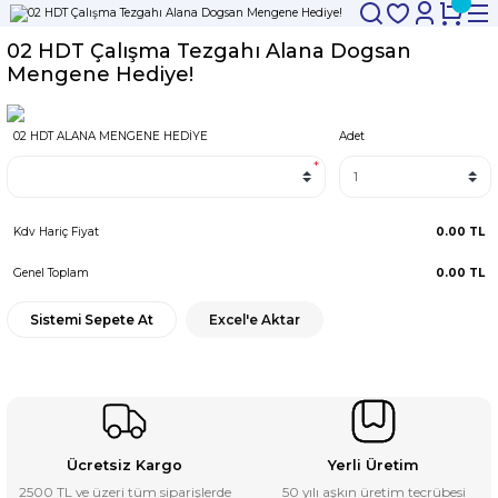
02 HDT Çalışma Tezgahı Alana Dogsan
Mengene Hediye!
02 HDT ALANA MENGENE HEDİYE
Adet
*
Kdv Hariç Fiyat
0.00 TL
Genel Toplam
0.00 TL
Sistemi Sepete At
Excel'e Aktar
Ücretsiz Kargo
Yerli Üretim
2500 TL ve üzeri tüm siparişlerde
50 yılı aşkın üretim tecrübesi