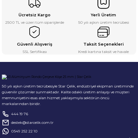
Ücretsiz Kargo
Yerli Üretim
2500 TL ve üzeri tüm siparişlerde
50 yılı aşkın üretim tecrübesi
Güvenli Alışveriş
Taksit Seçenekleri
SSL Sertifikası
Kredi kartına taksit ve havale
50 yılı aşkın üretim tecrübesiyle Star Çelik, endüstriyel ekipman üretiminde
güvenilir çözümler sunmaktadır. Kalite odaklı üretim anlayışı ve müşteri
memnuniyetini esas alan hizmet yaklaşımıyla sektörün öncü
markalarından biridir.
444 19 76
destek@starcelik.com.tr
0549 252 22 10