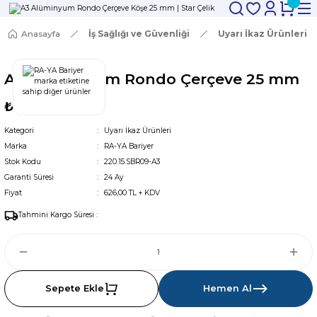
Anasayfa
İş Sağlığı ve Güvenliği
Uyarı İkaz Ürünleri
A3 Alüminyum Rondo Çerçeve 25 mm
₺751
Kategori
Uyarı İkaz Ürünleri
Marka
RA-YA Bariyer
Stok Kodu
220.15.SBR09-A3
Garanti Süresi
24 Ay
Fiyat
626,00 TL + KDV
Tahmini Kargo Süresi :
Sepete Ekle
Hemen Al