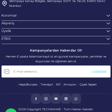
Selimpaşa Sanayi Bölgesi, Selimpaşa, 5007. Sk. No:25, 34590 Silivri/
İstanbul
Kurumsal
Alışveriş
Üyelik
ETBIS
Kampanyalardan Haberdar Ol!
Hemen E-posta listemize kayıt ol, en güncel kampanyalar, yenilikler ve
duyuruları ilk öğrenen sen ol.
GÖNDER
HepsiBurada
Trendyol
N11
Amazon
Çiçek Sepeti
2026 Copyright TECHWAWE - Tüm Hakları Saklıdır.