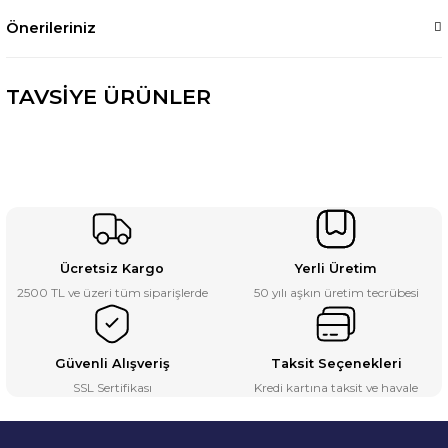
Önerileriniz
TAVSİYE ÜRÜNLER
5 Çekmeceli Çalışma Tezgahı (1250x650x30 mm )
Atölye Çalışma Tezgahı (1600x720x830-930 mm)
₺25.680
₺39.600
Ücretsiz Kargo
Yerli Üretim
2500 TL ve üzeri tüm siparişlerde
50 yılı aşkın üretim tecrübesi
Güvenli Alışveriş
Taksit Seçenekleri
SSL Sertifikası
Kredi kartına taksit ve havale