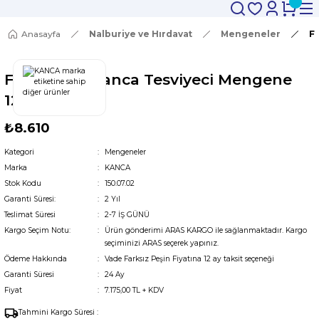
Anasayfa
Nalburiye ve Hırdavat
Mengeneler
F
Fortissimo Kanca Tesviyeci Mengene
125'LİK
₺8.610
Kategori
Mengeneler
Marka
KANCA
Stok Kodu
150.07.02
Garanti Süresi:
2 Yıl
Teslimat Süresi
2-7 İŞ GÜNÜ
Kargo Seçim Notu:
Ürün gönderimi ARAS KARGO ile sağlanmaktadır. Kargo
seçiminizi ARAS seçerek yapınız.
Ödeme Hakkında
Vade Farksız Peşin Fiyatına 12 ay taksit seçeneği
Garanti Süresi
24 Ay
Fiyat
7.175,00 TL + KDV
Tahmini Kargo Süresi :