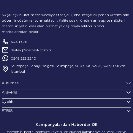
50 yılı aşkın üretim tecrübesiyle Star Çelik, endüstriyel ekipman üretiminde
güvenilir çözümler sunmaktadır. Kalite odaklı üretim anlayışı ve müşteri
memnuniyetini esas alan hizmet yaklaşımıyla sektörün öncü
markalarından biridir.
444 19 76
destek@starcelik.com.tr
0549 252 22 10
Selimpaşa Sanayi Bölgesi, Selimpaşa, 5007. Sk. No:25, 34590 Silivri/
İstanbul
Kurumsal
Alışveriş
Üyelik
ETBIS
Kampanyalardan Haberdar Ol!
Hemen E-posta listemize kayıt ol, en güncel kampanyalar, yenilikler ve