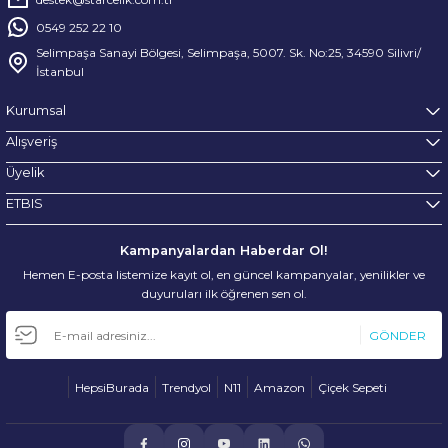
0549 252 22 10
Selimpaşa Sanayi Bölgesi, Selimpaşa, 5007. Sk. No:25, 34590 Silivri/
İstanbul
Kurumsal
Alışveriş
Üyelik
ETBIS
Kampanyalardan Haberdar Ol!
Hemen E-posta listemize kayıt ol, en güncel kampanyalar, yenilikler ve
duyuruları ilk öğrenen sen ol.
GÖNDER
HepsiBurada
Trendyol
N11
Amazon
Çiçek Sepeti