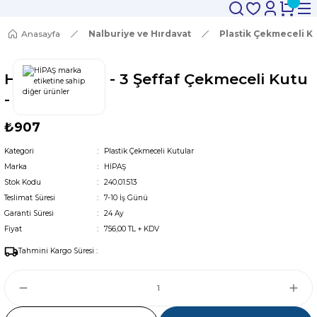
Anasayfa
Nalburiye ve Hırdavat
Plastik Çekmeceli K
Hipaş Plastik - 3 Şeffaf Çekmeceli Kutu
- 513
₺907
Kategori
Plastik Çekmeceli Kutular
Marka
HİPAŞ
Stok Kodu
240.01.513
Teslimat Süresi
7-10 İş Günü
Garanti Süresi
24 Ay
Fiyat
756,00 TL + KDV
Tahmini Kargo Süresi :