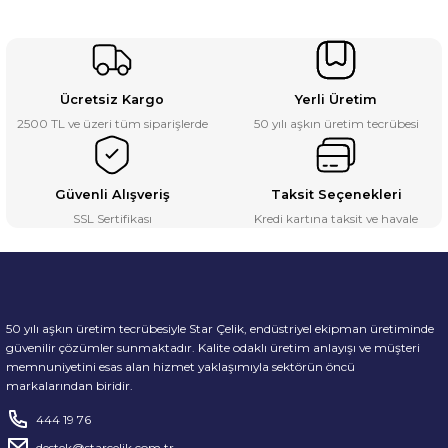
Ücretsiz Kargo
Yerli Üretim
2500 TL ve üzeri tüm siparişlerde
50 yılı aşkın üretim tecrübesi
Güvenli Alışveriş
Taksit Seçenekleri
SSL Sertifikası
Kredi kartına taksit ve havale
50 yılı aşkın üretim tecrübesiyle Star Çelik, endüstriyel ekipman üretiminde
güvenilir çözümler sunmaktadır. Kalite odaklı üretim anlayışı ve müşteri
memnuniyetini esas alan hizmet yaklaşımıyla sektörün öncü
markalarından biridir.
444 19 76
destek@starcelik.com.tr