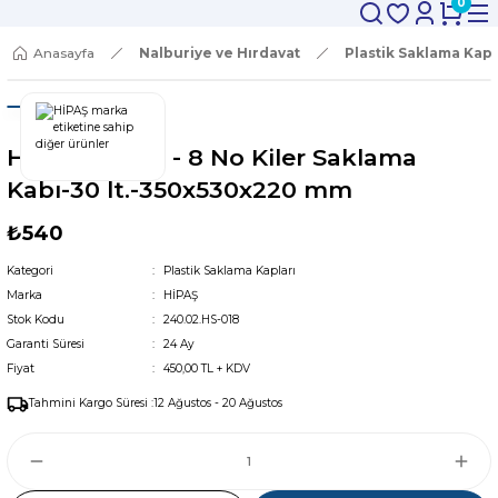
0
Anasayfa
Nalburiye ve Hırdavat
Plastik Saklama Kapl
Hipaş Plastik - 8 No Kiler Saklama
Kabı-30 lt.-350x530x220 mm
₺540
Kategori
Plastik Saklama Kapları
Marka
HİPAŞ
Stok Kodu
240.02.HS-018
Garanti Süresi
24 Ay
Fiyat
450,00 TL + KDV
Tahmini Kargo Süresi :
12 Ağustos - 20 Ağustos