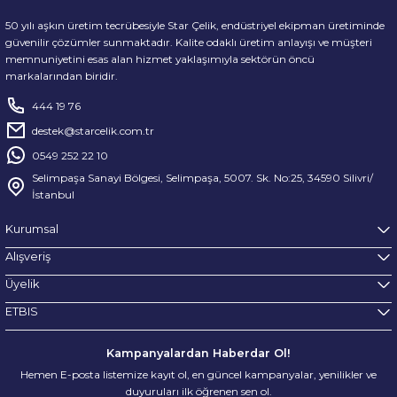
50 yılı aşkın üretim tecrübesiyle Star Çelik, endüstriyel ekipman üretiminde
güvenilir çözümler sunmaktadır. Kalite odaklı üretim anlayışı ve müşteri
memnuniyetini esas alan hizmet yaklaşımıyla sektörün öncü
markalarından biridir.
444 19 76
destek@starcelik.com.tr
0549 252 22 10
Selimpaşa Sanayi Bölgesi, Selimpaşa, 5007. Sk. No:25, 34590 Silivri/
İstanbul
Kurumsal
Alışveriş
Üyelik
ETBIS
Kampanyalardan Haberdar Ol!
Hemen E-posta listemize kayıt ol, en güncel kampanyalar, yenilikler ve
duyuruları ilk öğrenen sen ol.