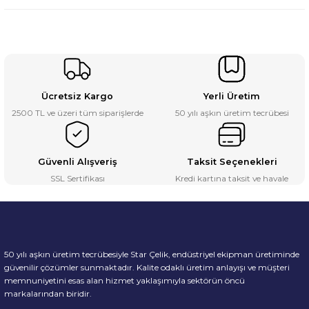
Ücretsiz Kargo
Yerli Üretim
2500 TL ve üzeri tüm siparişlerde
50 yılı aşkın üretim tecrübesi
Güvenli Alışveriş
Taksit Seçenekleri
SSL Sertifikası
Kredi kartına taksit ve havale
50 yılı aşkın üretim tecrübesiyle Star Çelik, endüstriyel ekipman üretiminde
güvenilir çözümler sunmaktadır. Kalite odaklı üretim anlayışı ve müşteri
memnuniyetini esas alan hizmet yaklaşımıyla sektörün öncü
markalarından biridir.