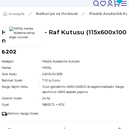
Anasayfa
Nalburiye ve Hırdavat
Plastik Avadanlık Ku
Hipaş Plastik - Raf Kutusu (115x600x100
mm) -SV-609
₺202
Kategori
Plastik Avadanlık Kutuları
Marka
HİPAŞ
Stok Kodu
240.04.SV-609
Teslimat Süresi
7-10 İş Günü
Kargo Seçim Notu:
Ürün gönderimi ARAS KARGO ile sağlanmaktadır. Kargo
seçiminizi ARAS seçerek yapınız
Garanti Süresi
24 Ay
Fiyat
168,00 TL + KDV
Tahmini Kargo Süresi :