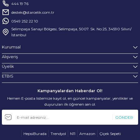
444 19 76
destek@starcelik.com.tr
0549 252 22 10
Selimpaşa Sanayi Bölgesi, Selimpaşa, 5007. Sk. No:25, 34590 Silivri/
İstanbul
Kurumsal
Alışveriş
Üyelik
ETBIS
Kampanyalardan Haberdar Ol!
Hemen E-posta listemize kayıt ol, en güncel kampanyalar, yenilikler ve
duyuruları ilk öğrenen sen ol.
GÖNDER
HepsiBurada
Trendyol
N11
Amazon
Çiçek Sepeti