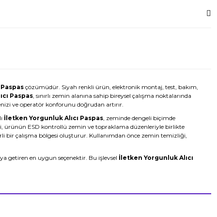
ı Paspas
çözümüdür. Siyah renkli ürün, elektronik montaj, test, bakım,
ıcı Paspas
, sınırlı zemin alanına sahip bireysel çalışma noktalarında
yenizi ve operatör konforunu doğrudan artırır.
lı
İletken Yorgunluk Alıcı Paspas
, zeminde dengeli biçimde
i, ürünün ESD kontrollü zemin ve topraklama düzenleriyle birlikte
li bir çalışma bölgesi oluşturur. Kullanımdan önce zemin temizliği,
ya getiren en uygun seçenektir. Bu işlevsel
İletken Yorgunluk Alıcı