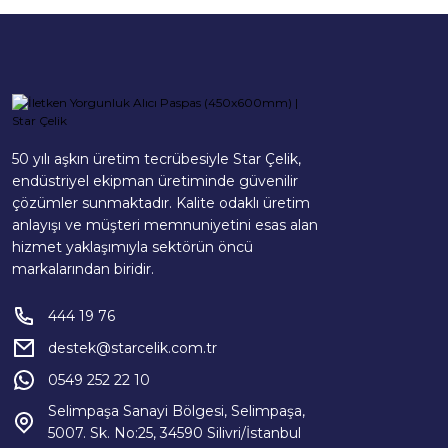
50 yılı aşkın üretim tecrübesiyle Star Çelik,
endüstriyel ekipman üretiminde güvenilir
çözümler sunmaktadır. Kalite odaklı üretim
anlayışı ve müşteri memnuniyetini esas alan
hizmet yaklaşımıyla sektörün öncü
markalarından biridir.
444 19 76
destek@starcelik.com.tr
0549 252 22 10
Selimpaşa Sanayi Bölgesi, Selimpaşa,
5007. Sk. No:25, 34590 Silivri/İstanbul