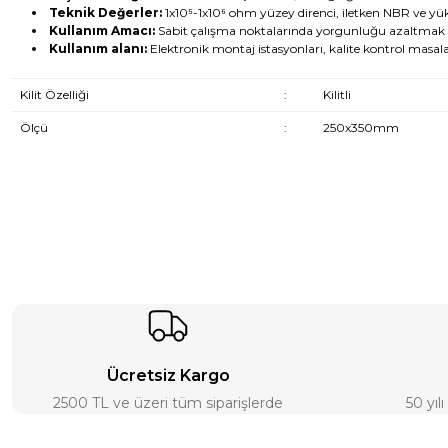
Teknik Değerler:
1x10⁵-1x10⁶ ohm yüzey direnci, iletken NBR ve y
Kullanım Amacı:
Sabit çalışma noktalarında yorgunluğu azaltmak 
Kullanım alanı:
Elektronik montaj istasyonları, kalite kontrol masal
Kilit Özelliği
:
Kilitli
Ölçü
:
250x350mm
Ücretsiz Kargo
2500 TL ve üzeri tüm siparişlerde
50 yıl