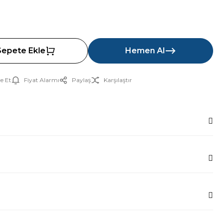
Sepete Ekle
Hemen Al
e Et
Fiyat Alarmı
Paylaş
Karşılaştır