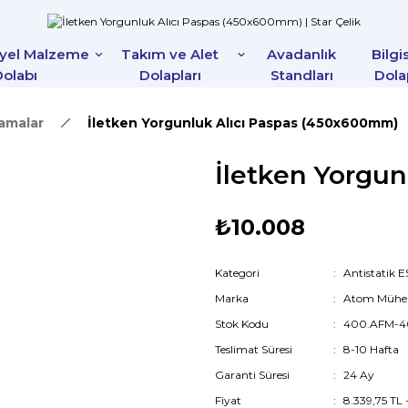
iyel Malzeme
Takım ve Alet
Avadanlık
Bilgi
olabı
Dolapları
Standları
Dola
lamalar
İletken Yorgunluk Alıcı Paspas (450x600mm)
İletken Yorgu
₺10.008
Kategori
Antistatik 
Marka
Atom Mühen
Stok Kodu
400.AFM-4
Teslimat Süresi
8-10 Hafta
Garanti Süresi
24 Ay
Fiyat
8.339,75 TL