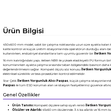
Ürün Bilgisi
450x600 mm model, sabit bir çalışma noktasında uzun süre ayakta kalan kull
kalite kontrol ve küçük üretim istasyonlarında operatörün durduğu alanı beli
kullanılırken, endüstriyel standartlara tam uyumlu güvenilir bir
İletken Y
16 mm kalınlığındaki yapı, iletken NBR ile yüksek elastikiyetli PU formun bir
konumlanırken ayakta çalışma sırasında taban bölgesindeki basıncın daha ko
değerlendirilmesini sağlar. Kompakt ölçülü söz konusu
İletken Yorgunluk
elektriksel süreklilik ve tesis prosedürleri kontrol edilmelidir.
Star Çelik
İletken Yorgunluk Alıcı Paspas
, küçük çalışma istasyonlarınd
Paspas
ile tüm ESD korumalı alan ve istasyon faaliyetleriniz güvence altınd
Genel Özellikler
Ürün Tanımı:
Kompakt ölçülere sahip siyah renkli
İletken Yorgunl
Ölçüler ve Ağırlık:
45x60 cm ölçülerinde, 3.4 kg ağırlık ve 16 mm k