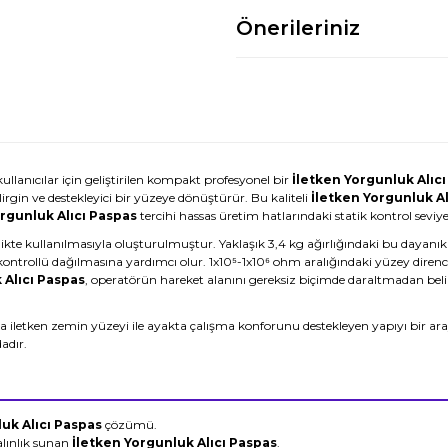
Önerileriniz
anıcılar için geliştirilen kompakt profesyonel bir
İletken Yorgunluk Alıc
rgin ve destekleyici bir yüzeye dönüştürür. Bu kaliteli
İletken Yorgunluk Al
orgunluk Alıcı Paspas
tercihi hassas üretim hatlarındaki statik kontrol sevi
likte kullanılmasıyla oluşturulmuştur. Yaklaşık 3,4 kg ağırlığındaki bu dayanık
ntrollü dağılmasına yardımcı olur. 1x10⁵-1x10⁶ ohm aralığındaki yüzey direnc
 Alıcı Paspas
, operatörün hareket alanını gereksiz biçimde daraltmadan belir
a iletken zemin yüzeyi ile ayakta çalışma konforunu destekleyen yapıyı bir ara
adır.
uk Alıcı Paspas
çözümü.
alınlık sunan
İletken Yorgunluk Alıcı Paspas
.