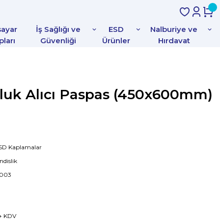
sayar
İş Sağlığı ve
ESD
Nalburiye ve
pları
Güvenliği
Ürünler
Hırdavat
nluk Alıcı Paspas (450x600mm)
ESD Kaplamalar
dislik
003
 + KDV