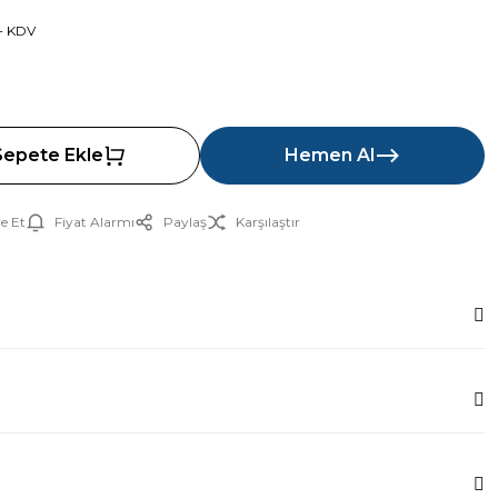
 + KDV
Sepete Ekle
Hemen Al
e Et
Fiyat Alarmı
Paylaş
Karşılaştır