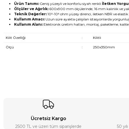
Ürün Tanımı:
Geniş yüzeyli ve konforlu siyah renkli
İletken Yorgu
Ölçüler ve Ağırlık:
600x900 mm ölçülerinde, 16 mm kalınlık ve yakl
Teknik Değerler:
10⁵-10⁶ ohm yüzey direnci, iletken NBR ve elast
Kullanım Amacı:
Uzun süre ayakta çalışılan istasyonlarda yorgun
Kullanım Alanı:
Elektronik üretim hatları, montaj, paketleme, kalite k
Kilit Özelliği
:
Kilitli
Ölçü
:
250x350mm
Ücretsiz Kargo
2500 TL ve üzeri tüm siparişlerde
50 yıl