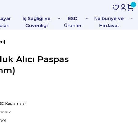
sayar
İş Sağlığı ve
ESD
Nalburiye ve
pları
Güvenliği
Ürünler
Hırdavat
mm)
luk Alıcı Paspas
mm)
ESD Kaplamalar
dislik
001