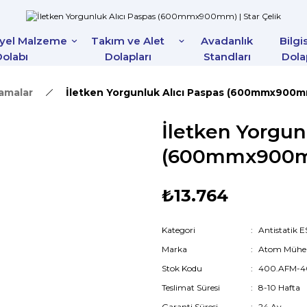
iyel Malzeme
Takım ve Alet
Avadanlık
Bilgi
olabı
Dolapları
Standları
Dola
lamalar
İletken Yorgunluk Alıcı Paspas (600mmx900
İletken Yorgun
(600mmx900
₺13.764
Kategori
Antistatik 
Marka
Atom Mühen
Stok Kodu
400.AFM-4
Teslimat Süresi
8-10 Hafta
Garanti Süresi
24 Ay