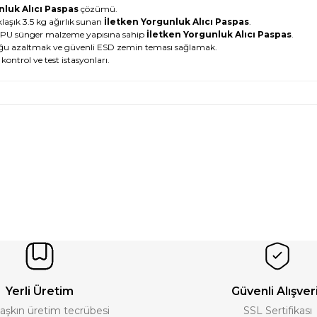
nluk Alıcı Paspas
çözümü.
aşık 3.5 kg ağırlık sunan
İletken Yorgunluk Alıcı Paspas
.
ik PU sünger malzeme yapısına sahip
İletken Yorgunluk Alıcı Paspas
.
luğu azaltmak ve güvenli ESD zemin teması sağlamak.
ontrol ve test istasyonları.
Yerli Üretim
Güvenli Alışver
ı aşkın üretim tecrübesi
SSL Sertifikası