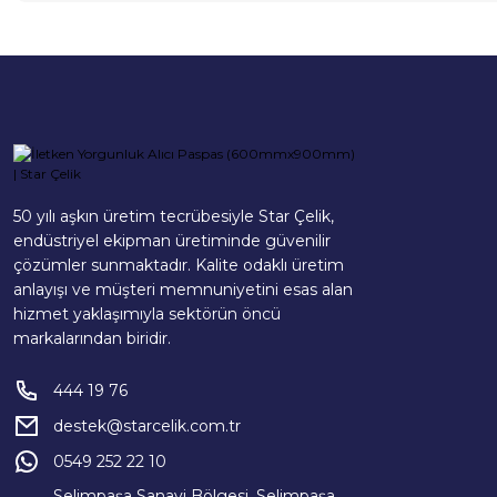
50 yılı aşkın üretim tecrübesiyle Star Çelik,
endüstriyel ekipman üretiminde güvenilir
çözümler sunmaktadır. Kalite odaklı üretim
anlayışı ve müşteri memnuniyetini esas alan
hizmet yaklaşımıyla sektörün öncü
markalarından biridir.
444 19 76
destek@starcelik.com.tr
0549 252 22 10
Selimpaşa Sanayi Bölgesi, Selimpaşa,