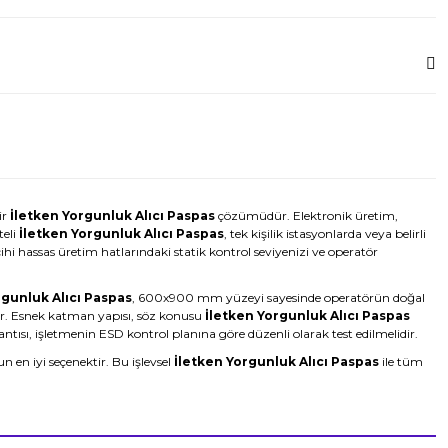
ir
İletken Yorgunluk Alıcı Paspas
çözümüdür. Elektronik üretim,
teli
İletken Yorgunluk Alıcı Paspas
, tek kişilik istasyonlarda veya belirli
ihi hassas üretim hatlarındaki statik kontrol seviyenizi ve operatör
rgunluk Alıcı Paspas
, 600x900 mm yüzeyi sayesinde operatörün doğal
ır. Esnek katman yapısı, söz konusu
İletken Yorgunluk Alıcı Paspas
tısı, işletmenin ESD kontrol planına göre düzenli olarak test edilmelidir.
 en iyi seçenektir. Bu işlevsel
İletken Yorgunluk Alıcı Paspas
ile tüm