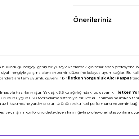
Önerileriniz
ulunduğu bölgeyi geniş bir yüzeyle kaplamak için tasarlanan profesyonel b
n, siyah rengiyle çalışma alanının zemin düzenine kolayca uyum sağlar. Bu kali
 standartlara tam uyumlu güvenilir bir
İletken Yorgunluk Alıcı Paspas
terc
ılmasıyla hazırlanmıştır. Yaklaşık 3,5 kg ağırlığındaki bu dayanıklı
İletken Yo
i, ürünün uygun ESD topraklama sistemiyle birlikte kullanılmasına imkân tan
a az hissetmesine yardımcı olur. Ürünün elektriksel performansı ve zemin bağlan
esi ve çalışma konforunu destekleyen kalınlığıyla profesyonel istasyonlara uygun