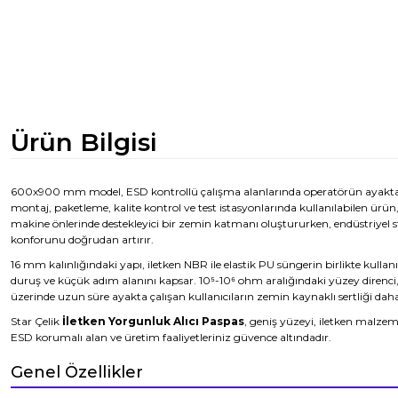
Ürün Bilgisi
600x900 mm model, ESD kontrollü çalışma alanlarında operatörün ayakta b
montaj, paketleme, kalite kontrol ve test istasyonlarında kullanılabilen ürü
makine önlerinde destekleyici bir zemin katmanı oluştururken, endüstriyel
konforunu doğrudan artırır.
16 mm kalınlığındaki yapı, iletken NBR ile elastik PU süngerin birlikte kullan
duruş ve küçük adım alanını kapsar. 10⁵-10⁶ ohm aralığındaki yüzey direnc
üzerinde uzun süre ayakta çalışan kullanıcıların zemin kaynaklı sertliği dah
Star Çelik
İletken Yorgunluk Alıcı Paspas
, geniş yüzeyi, iletken malzem
ESD korumalı alan ve üretim faaliyetleriniz güvence altındadır.
Genel Özellikler