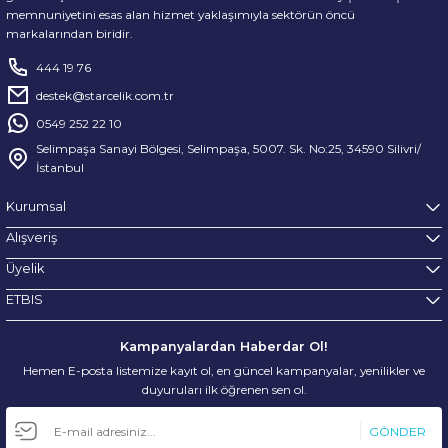
memnuniyetini esas alan hizmet yaklaşımıyla sektörün öncü
markalarından biridir.
444 19 76
destek@starcelik.com.tr
0549 252 22 10
Selimpaşa Sanayi Bölgesi, Selimpaşa, 5007. Sk. No:25, 34590 Silivri/
İstanbul
Kurumsal
Alışveriş
Üyelik
ETBIS
Kampanyalardan Haberdar Ol!
Hemen E-posta listemize kayıt ol, en güncel kampanyalar, yenilikler ve
duyuruları ilk öğrenen sen ol.
GÖNDER