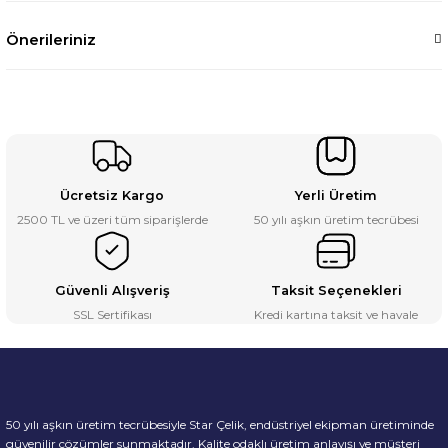
Önerileriniz
Ücretsiz Kargo
Yerli Üretim
2500 TL ve üzeri tüm siparişlerde
50 yılı aşkın üretim tecrübesi
Güvenli Alışveriş
Taksit Seçenekleri
SSL Sertifikası
Kredi kartına taksit ve havale
50 yılı aşkın üretim tecrübesiyle Star Çelik, endüstriyel ekipman üretiminde
güvenilir çözümler sunmaktadır. Kalite odaklı üretim anlayışı ve müşteri