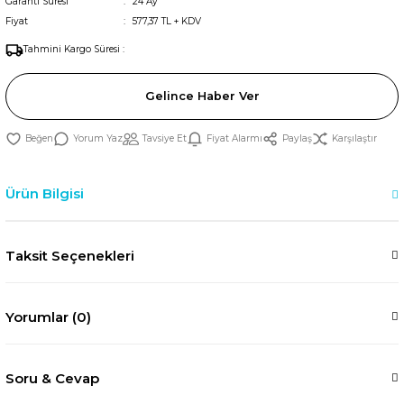
Garanti Süresi
24 Ay
Fiyat
577,37 TL + KDV
Tahmini Kargo Süresi :
Gelince Haber Ver
Yorum Yaz
Tavsiye Et
Fiyat Alarmı
Paylaş
Karşılaştır
Ürün Bilgisi
Taksit Seçenekleri
Yorumlar (0)
Soru & Cevap