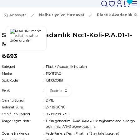
Anasayfa
Nalburiye ve Hırdavat
Plastik Avadanlık Ku
Star Çelik Avadanlık No:1-Koli-P.A.01-1-
Mavi
₺693
Kategori
Plastik Avadanlık Kutuları
Marka
PORTBAG
Stok Kodu
13110600161
Renk
Garanti Süresi:
2 YIL
Teslimat Süresi
2-7 İŞ GÜNÜ
Gtın / Ean Barkod
8683020303591
Kargo Seçim Notu:
Ürün gönderimi ARAS KARGO ile sağlanmaktadır. Kargo
seçiminizi ARAS seçerek yapınız.
Ödeme Hakkında
Vade Farksız Peşin Fiyatına 12 ay taksit seçeneği