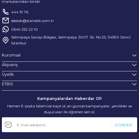
markalarından biridir.
444 19 76
destek@starcelik.com.tr
0549 252 22 10
Selimpaşa Sanayi Bölgesi, Selimpaşa, 5007. Sk. No:25, 34590 Silivri/
İstanbul
Kurumsal
Alışveriş
Üyelik
ETBIS
Kampanyalardan Haberdar Ol!
Hemen E-posta listemize kayıt ol, en güncel kampanyalar, yenilikler ve
duyuruları ilk öğrenen sen ol.
GÖNDER