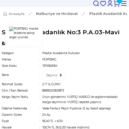
Anasayfa
Nalburiye ve Hırdavat
Plastik Avadanlık Ku
Star Çelik Avadanlık No:3 P.A.03-Mavi
₺114
Kategori
Plastik Avadanlık Kutuları
Marka
PORTBAG
Stok Kodu
1311060054
Renk
Teslimat Süresi
2-7 İŞ GÜNÜ
Gtın / Ean Barkod
8683020300873
Kargo Seçim Notu:
Ürün gönderimi YURTİÇİ KARGO ile sağlanmaktadır.
Kargo seçiminizi YURTİÇİ seçerek yapınız.
Ödeme Hakkında
Vade Farksız Peşin Fiyatına 12 ay taksit seçeneği
Garanti Süresi
24 Ay
Fiyat
95,40 TL + KDV
Havale
100,74 TL (%12,00 havale indirimi)