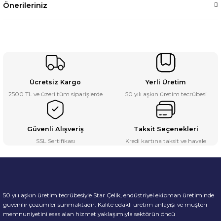
Önerileriniz
Ücretsiz Kargo
Yerli Üretim
2500 TL ve üzeri tüm siparişlerde
50 yılı aşkın üretim tecrübesi
Güvenli Alışveriş
Taksit Seçenekleri
SSL Sertifikası
Kredi kartına taksit ve havale
50 yılı aşkın üretim tecrübesiyle Star Çelik, endüstriyel ekipman üretiminde
güvenilir çözümler sunmaktadır. Kalite odaklı üretim anlayışı ve müşteri
memnuniyetini esas alan hizmet yaklaşımıyla sektörün öncü