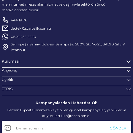
memnuniyetini esas alan hizmet yaklaşımıyla sektörün öncü
markalarından biridir.
444 19 76
destek@starcelik.com.tr
0549 252 22 10
Selimpaşa Sanayi Bölgesi, Selimpaşa, 5007. Sk. No:25, 34590 Silivri/
İstanbul
Kurumsal
Alışveriş
Üyelik
ETBIS
Kampanyalardan Haberdar Ol!
Hemen E-posta listemize kayıt ol, en güncel kampanyalar, yenilikler ve
duyuruları ilk öğrenen sen ol.
GÖNDER