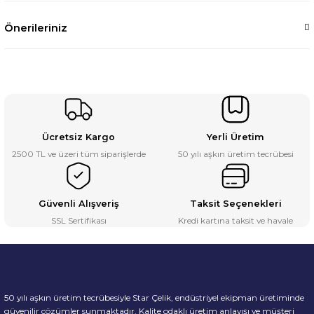
Önerileriniz
Ücretsiz Kargo
Yerli Üretim
2500 TL ve üzeri tüm siparişlerde
50 yılı aşkın üretim tecrübesi
Güvenli Alışveriş
Taksit Seçenekleri
SSL Sertifikası
Kredi kartına taksit ve havale
50 yılı aşkın üretim tecrübesiyle Star Çelik, endüstriyel ekipman üretiminde
güvenilir çözümler sunmaktadır. Kalite odaklı üretim anlayışı ve müşteri