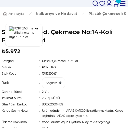
Anasayfa
Nalburiye ve Hırdavat
Plastik Çekmeceli K
Star Çelik Mod. Çekmece No:14-Koli
P.Ç.014-1-Mavi
₺5.972
Kategori
Plastik Çekmeceli Kutular
Marka
PORTBAG
Stok Kodu
13112530431
Renk
Garanti Süresi:
2 YIL
Teslimat Süresi
2-7 İŞ GÜNÜ
Gtın / Ean Barkod
8683020304109
Kargo Seçim Notu:
Ürün gönderimi ARAS KARGO ile sağlanmaktadır. Kargo
seçiminizi ARAS seçerek yapınız.
Ödeme Hakkında
Vade Farksız Peşin Fiyatına 12 ay taksit seçeneği