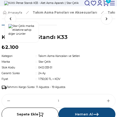
0
Anasayfa
Takım Asma Panoları ve Aksesuarları
Takım
Kilitli Pense Standı K33
₺2.100
Kategori
Takım Asma Kancaları ve Setleri
Marka
Star Çelik
Stok Kodu
0412.033-51
Garanti Süresi
24 Ay
Fiyat
1.750,00 TL + KDV
Tahmini Kargo Süresi :
11 Ağustos - 19 Ağustos
Sepete Ekle
Hemen Al