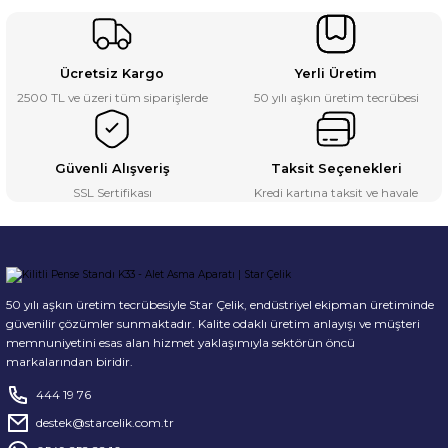
Ücretsiz Kargo
Yerli Üretim
2500 TL ve üzeri tüm siparişlerde
50 yılı aşkın üretim tecrübesi
Güvenli Alışveriş
Taksit Seçenekleri
SSL Sertifikası
Kredi kartına taksit ve havale
50 yılı aşkın üretim tecrübesiyle Star Çelik, endüstriyel ekipman üretiminde
güvenilir çözümler sunmaktadır. Kalite odaklı üretim anlayışı ve müşteri
memnuniyetini esas alan hizmet yaklaşımıyla sektörün öncü
markalarından biridir.
444 19 76
destek@starcelik.com.tr