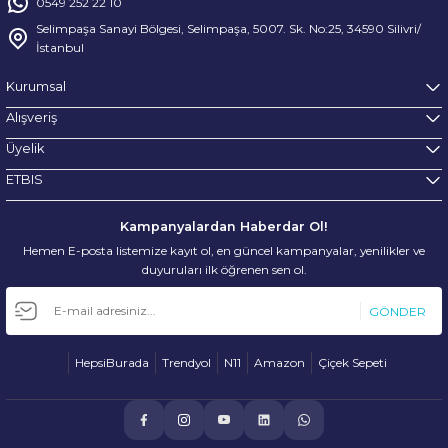
0549 252 22 10
Selimpaşa Sanayi Bölgesi, Selimpaşa, 5007. Sk. No:25, 34590 Silivri/
İstanbul
Kurumsal
Alışveriş
Üyelik
ETBIS
Kampanyalardan Haberdar Ol!
Hemen E-posta listemize kayıt ol, en güncel kampanyalar, yenilikler ve
duyuruları ilk öğrenen sen ol.
GÖNDER
HepsiBurada
Trendyol
N11
Amazon
Çiçek Sepeti