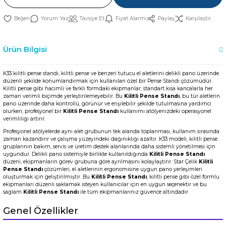
Yorum Yaz
Tavsiye Et
Fiyat Alarmı
Paylaş
Karşılaştır
Ürün Bilgisi
K33 kilitli pense standı, kilitli pense ve benzeri tutucu el aletlerini delikli pano üzerinde
düzenli şekilde konumlandırmak için kullanılan özel bir Pense Standı çözümüdür.
Kilitli pense gibi hacimli ve farklı formdaki ekipmanlar, standart kısa kancalarla her
zaman verimli biçimde yerleştirilemeyebilir. Bu
Kilitli Pense Standı
, bu tür aletlerin
pano üzerinde daha kontrollü, görünür ve erişilebilir şekilde tutulmasına yardımcı
olurken, profesyonel bir
Kilitli Pense Standı
kullanımı atölyenizdeki operasyonel
verimliliği artırır.
Profesyonel atölyelerde aynı alet grubunun tek alanda toplanması, kullanım sırasında
zaman kazandırır ve çalışma yüzeyindeki dağınıklığı azaltır. K33 modeli, kilitli pense
gruplarının bakım, servis ve üretim destek alanlarında daha sistemli yönetilmesi için
uygundur. Delikli pano sistemiyle birlikte kullanıldığında
Kilitli Pense Standı
düzeni, ekipmanların görev grubuna göre ayrılmasını kolaylaştırır. Star Çelik
Kilitli
Pense Standı
çözümleri, el aletlerinin ergonomisine uygun pano yerleşimleri
oluşturmak için geliştirilmiştir. Bu
Kilitli Pense Standı
, kilitli pense gibi özel formlu
ekipmanları düzenli saklamak isteyen kullanıcılar için en uygun seçenektir ve bu
sağlam
Kilitli Pense Standı
ile tüm ekipmanlarınız güvence altındadır.
Genel Özellikler