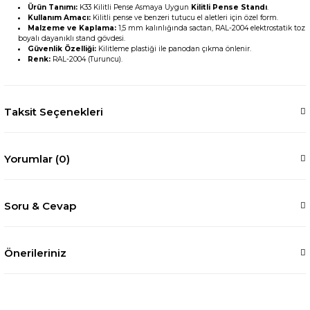
Ürün Tanımı:
K33 Kilitli Pense Asmaya Uygun
Kilitli Pense Standı
.
Kullanım Amacı:
Kilitli pense ve benzeri tutucu el aletleri için özel form.
Malzeme ve Kaplama:
1,5 mm kalınlığında sactan, RAL-2004 elektrostatik toz
boyalı dayanıklı stand gövdesi.
Güvenlik Özelliği:
Kilitleme plastiği ile panodan çıkma önlenir.
Renk:
RAL-2004 (Turuncu).
Taksit Seçenekleri
Yorumlar (0)
Soru & Cevap
Önerileriniz