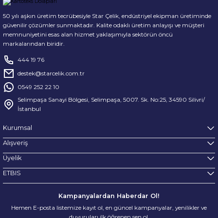
50 yılı aşkın üretim tecrübesiyle Star Çelik, endüstriyel ekipman üretiminde
güvenilir çözümler sunmaktadır. Kalite odaklı üretim anlayışı ve müşteri
memnuniyetini esas alan hizmet yaklaşımıyla sektörün öncü
markalarından biridir.
444 19 76
destek@starcelik.com.tr
0549 252 22 10
Selimpaşa Sanayi Bölgesi, Selimpaşa, 5007. Sk. No:25, 34590 Silivri/
İstanbul
Kurumsal
Alışveriş
Üyelik
ETBIS
Kampanyalardan Haberdar Ol!
Hemen E-posta listemize kayıt ol, en güncel kampanyalar, yenilikler ve
duyuruları ilk öğrenen sen ol.