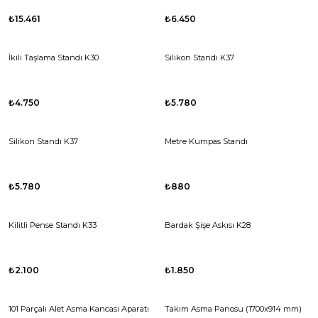
₺15.461
₺6.450
İkili Taşlama Standı K30
Silikon Standı K37
₺4.750
₺5.780
Silikon Standı K37
Metre Kumpas Standı
₺5.780
₺880
Kilitli Pense Standı K33
Bardak Şişe Askısı K28
₺2.100
₺1.850
101 Parçalı Alet Asma Kancası Aparatı
Takım Asma Panosu (1700x914 mm)