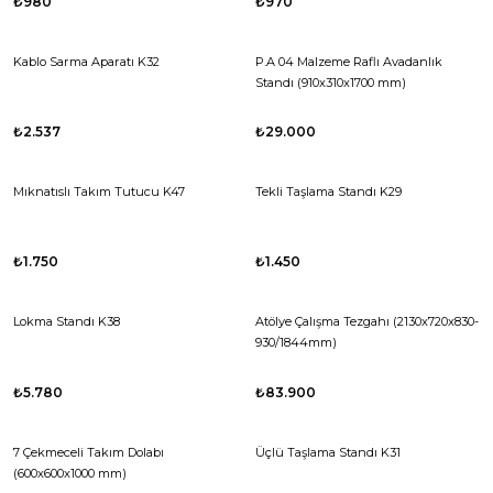
₺980
₺970
Kablo Sarma Aparatı K32
P.A 04 Malzeme Raflı Avadanlık
Standı (910x310x1700 mm)
₺2.537
₺29.000
Mıknatıslı Takım Tutucu K47
Tekli Taşlama Standı K29
₺1.750
₺1.450
Lokma Standı K38
Atölye Çalışma Tezgahı (2130x720x830-
930/1844mm)
₺5.780
₺83.900
7 Çekmeceli Takım Dolabı
Üçlü Taşlama Standı K31
(600x600x1000 mm)