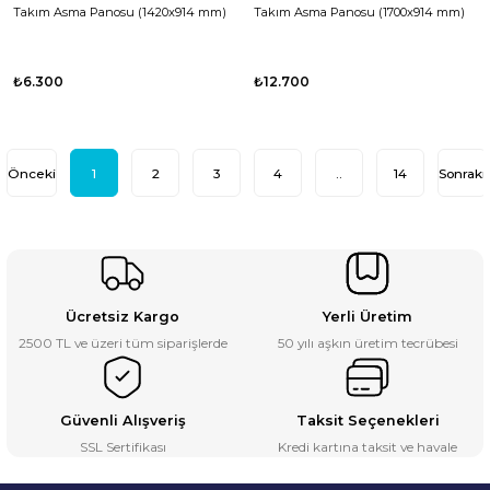
Takım Asma Panosu (1420x914 mm)
Takım Asma Panosu (1700x914 mm)
₺6.300
₺12.700
1
2
3
4
..
14
Ücretsiz Kargo
Yerli Üretim
2500 TL ve üzeri tüm siparişlerde
50 yılı aşkın üretim tecrübesi
Güvenli Alışveriş
Taksit Seçenekleri
SSL Sertifikası
Kredi kartına taksit ve havale