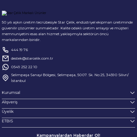
50 yılı aşkın üretim tecrübesiyle Star Çelik, endüstriyel ekipman üretiminde
güvenilir çözümler sunmaktadır. Kalite odaklı üretim anlayışı ve müşteri
memnuniyetini esas alan hizmet yaklaşımıyla sektörün öncü
markalarından biridir.
444 19 76
destek@starcelik.com.tr
0549 252 22 10
Selimpaşa Sanayi Bölgesi, Selimpaşa, 5007. Sk. No:25, 34590 Silivri/
İstanbul
Kurumsal
Alışveriş
Üyelik
ETBIS
Kampanyalardan Haberdar Ol!