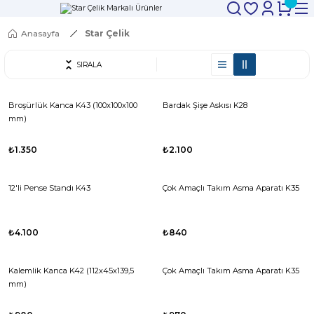
Anasayfa
Star Çelik
SIRALA
Broşürlük Kanca K43 (100x100x100
Bardak Şişe Askısı K28
mm)
₺1.350
₺2.100
12'li Pense Standı K43
Çok Amaçlı Takım Asma Aparatı K35
₺4.100
₺840
Kalemlik Kanca K42 (112x45x139,5
Çok Amaçlı Takım Asma Aparatı K35
mm)