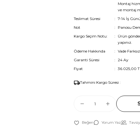
Montaj hizme
ve montaj mü
Teslimat Süresi
7-14 İş Gün
Not
Panosu Demo
Kargo Seçim Notu:
Ürün gönde
yapınız.
Ödeme Hakkında
Vade Farksız
Garanti Süresi
24 Ay
Fiyat
36.025,00 T
Tahmini Kargo Süresi :
Yorum Yaz
Tavsiy