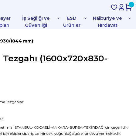
sayar
İş Sağlığı ve
ESD
Nalburiye ve
pları
Güvenliği
Ürünler
Hırdavat
-930/1844 mm)
a Tezgahı (1600x720x830-
şma Tezgahları
03
metimiz İSTANBUL-KOCAELİ-ANKARA-BURSA-TEKİRDAĞ için geçerlidir.
i için ekipler sipariş tarihindeki yoğunluğa göre randevu vermektedir.