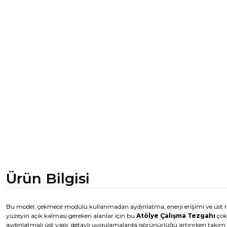
Ürün Bilgisi
Bu model, çekmece modülü kullanmadan aydınlatma, enerji erişimi ve üst ra
yüzeyin açık kalması gereken alanlar için bu
Atölye Çalışma Tezgahı
çok
aydınlatmalı üst yapı, detaylı uygulamalarda görünürlüğü artırırken takım