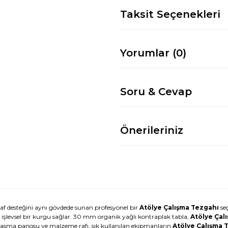
Taksit Seçenekleri
Yorumlar (0)
Soru & Cevap
Önerileriniz
f desteğini aynı gövdede sunan profesyonel bir
Atölye Çalışma Tezgahı
seç
 işlevsel bir kurgu sağlar. 30 mm organik yağlı kontraplak tabla,
Atölye Çal
 asma panosu ve malzeme rafı, sık kullanılan ekipmanların
Atölye Çalışma 