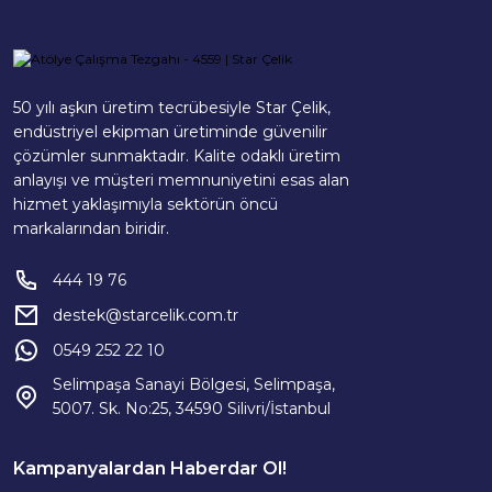
50 yılı aşkın üretim tecrübesiyle Star Çelik,
endüstriyel ekipman üretiminde güvenilir
çözümler sunmaktadır. Kalite odaklı üretim
anlayışı ve müşteri memnuniyetini esas alan
hizmet yaklaşımıyla sektörün öncü
markalarından biridir.
444 19 76
destek@starcelik.com.tr
0549 252 22 10
Selimpaşa Sanayi Bölgesi, Selimpaşa,
5007. Sk. No:25, 34590 Silivri/İstanbul
Kampanyalardan Haberdar Ol!