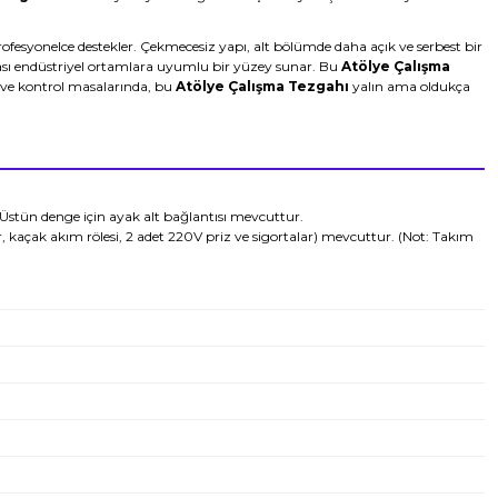
 profesyonelce destekler. Çekmecesiz yapı, alt bölümde daha açık ve serbest bir
ması endüstriyel ortamlara uyumlu bir yüzey sunar. Bu
Atölye Çalışma
m ve kontrol masalarında, bu
Atölye Çalışma Tezgahı
yalın ama oldukça
Üstün denge için ayak alt bağlantısı mevcuttur.
 kaçak akım rölesi, 2 adet 220V priz ve sigortalar) mevcuttur.
(Not: Takım