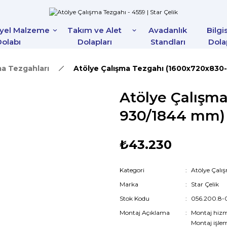
iyel Malzeme
Takım ve Alet
Avadanlık
Bilgi
olabı
Dolapları
Standları
Dola
ma Tezgahları
Atölye Çalışma Tezgahı (1600x720x830
Atölye Çalışm
930/1844 mm)
₺43.230
Kategori
Atölye Çalı
Marka
Star Çelik
Stok Kodu
056.200.8-
Montaj Açıklama
Montaj hiz
Montaj işlem