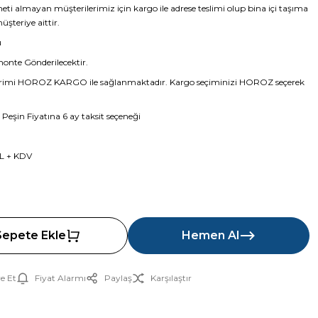
ti almayan müşterilerimiz için kargo ile adrese teslimi olup bina içi taşıma
şteriye aittir.
ü
nte Gönderilecektir.
rimi HOROZ KARGO ile sağlanmaktadır. Kargo seçiminizi HOROZ seçerek
 Peşin Fiyatına 6 ay taksit seçeneği
L + KDV
Sepete Ekle
Hemen Al
e Et
Fiyat Alarmı
Paylaş
Karşılaştır