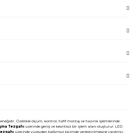
eneğidir. Özellikle ölçüm, kontrol, hafif montaj ve hazırlık işlemlerinde
ışma Tezgahı
üzerinde geniş ve kesintisiz bir işlem alanı oluşturur. LED
Tezgahı
üzerinde yüzeyden bağımsız biçimde yerleştirilmesine yardımcı