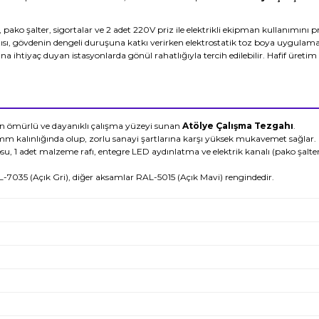
i, pako şalter, sigortalar ve 2 adet 220V priz ile elektrikli ekipman kullanımını
ntısı, gövdenin dengeli duruşuna katkı verirken elektrostatik toz boya uygula
 ihtiyaç duyan istasyonlarda gönül rahatlığıyla tercih edilebilir. Hafif üreti
un ömürlü ve dayanıklı çalışma yüzeyi sunan
Atölye Çalışma Tezgahı
.
m kalınlığında olup, zorlu sanayi şartlarına karşı yüksek mukavemet sağlar. 
 1 adet malzeme rafı, entegre LED aydınlatma ve elektrik kanalı (pako şalter,
L-7035 (Açık Gri), diğer aksamlar RAL-5015 (Açık Mavi) rengindedir.