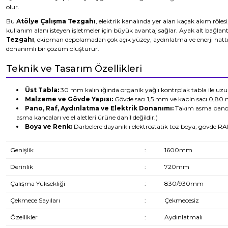
olur.
Bu
Atölye Çalışma Tezgahı
, elektrik kanalında yer alan kaçak akım röles
kullanım alanı isteyen işletmeler için büyük avantaj sağlar. Ayak alt bağla
Tezgahı
, ekipman depolamadan çok açık yüzey, aydınlatma ve enerji hattına
donanımlı bir çözüm oluşturur.
Teknik ve Tasarım Özellikleri
Üst Tabla:
30 mm kalınlığında organik yağlı kontrplak tabla ile uz
Malzeme ve Gövde Yapısı:
Gövde sacı 1,5 mm ve kabin sacı 0,80 m
Pano, Raf, Aydınlatma ve Elektrik Donanımı:
Takım asma panosu,
asma kancaları ve el aletleri ürüne dahil değildir.)
Boya ve Renk:
Darbelere dayanıklı elektrostatik toz boya; gövde RA
Genişlik
:
1600mm
Derinlik
:
720mm
Çalışma Yüksekliği
:
830/930mm
Çekmece Sayıları
:
Çekmecesiz
Özellikler
:
Aydınlatmalı