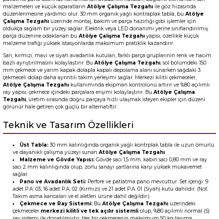
malzemeleri ve küçük aparatların
Atölye Çalışma Tezgahı
ile göz hizasında
düzenlenmesine yardımcı olur. 30 mm organik yağlı kontraplak tabla, bu
Atölye
Çalışma Tezgahı
üzerinde montaj, bakım ve parça hazırlığı gibi işlemler için
oldukça sağlam bir yüzey sağlar. Elektrik veya LED donanımı yerine sınıflandırılmış
parça düzenine odaklanan bu
Atölye Çalışma Tezgahı
yapısı, özellikle küçük
malzeme trafiği yüksek istasyonlarda maksimum pratiklik kazandırır.
Sarı, kırmızı, mavi ve siyah avadanlık kutuları, farklı parça gruplarının renk ve hacim
bazlı ayrıştırılmasını kolaylaştırır. Bu
Atölye Çalışma Tezgahı
, sol bölümdeki 150
mm çekmece ve yarım kapak dolapla kapalı depolama alanı sunarken sağdaki 3
çekmeceli dolap daha ayrıntılı takım yerleşimi sağlar. Merkezi kilitli çekmeceler,
Atölye Çalışma Tezgahı
kullanımında ekipman kontrolünü artırır ve %80 açılımlı
ray yapısı, çekmece içindeki parçalara erişimi kolaylaştırır. Bu
Atölye Çalışma
Tezgahı
, üretim sırasında doğru parçaya hızlı ulaşmak isteyen ekipler için düzeni
görünür hale getiren çok güçlü bir alternatiftir.
Teknik ve Tasarım Özellikleri
Üst Tabla:
30 mm kalınlığında organik yağlı kontrplak tabla ile uzun ömürlü
ve dayanıklı çalışma yüzeyi sunan
Atölye Çalışma Tezgahı
.
Malzeme ve Gövde Yapısı:
Gövde sacı 1,5 mm, kabin sacı 0,80 mm ve ray
sacı 2 mm kalınlığında olup, zorlu sanayi şartlarına karşı yüksek mukavemet
sağlar.
Pano ve Avadanlık Seti:
Perfore ve patlatma pano mevcuttur. Set içeriği: 9
adet P.A. 03, 16 adet P.A. 02 (Kırmızı) ve 21 adet P.A. 01 (Siyah) kutu dahildir.
(Not:
Takım asma kancaları ve el aletleri ürüne dahil değildir.)
Çekmece ve Ray Sistemi:
Bu
Atölye Çalışma Tezgahı
üzerindeki
çekmeceler
merkezi kilitli ve tek açılır sistemli
olup, %80 açılımlı normal (S)
ray sistemi ile donatılmıştır. Her bir çekmecenin maksimum 50 kg taşıma