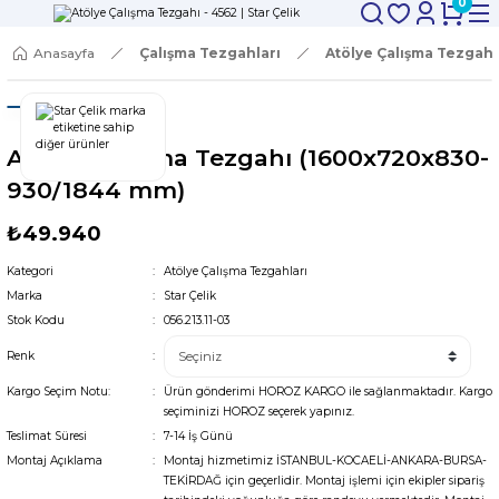
0
Anasayfa
Çalışma Tezgahları
Atölye Çalışma Tezgahl
Atölye Çalışma Tezgahı (1600x720x830-
930/1844 mm)
₺49.940
Kategori
Atölye Çalışma Tezgahları
Marka
Star Çelik
Stok Kodu
056.213.11-03
Renk
Kargo Seçim Notu:
Ürün gönderimi HOROZ KARGO ile sağlanmaktadır. Kargo
seçiminizi HOROZ seçerek yapınız.
Teslimat Süresi
7-14 İş Günü
Montaj Açıklama
Montaj hizmetimiz İSTANBUL-KOCAELİ-ANKARA-BURSA-
TEKİRDAĞ için geçerlidir. Montaj işlemi için ekipler sipariş