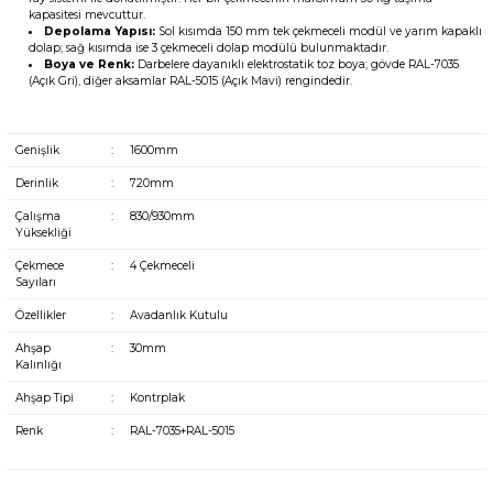
kapasitesi mevcuttur.
Depolama Yapısı:
Sol kısımda 150 mm tek çekmeceli modül ve yarım kapaklı
dolap; sağ kısımda ise 3 çekmeceli dolap modülü bulunmaktadır.
Boya ve Renk:
Darbelere dayanıklı elektrostatik toz boya; gövde RAL-7035
(Açık Gri), diğer aksamlar RAL-5015 (Açık Mavi) rengindedir.
Genişlik
:
1600mm
Derinlik
:
720mm
Çalışma
:
830/930mm
Yüksekliği
Çekmece
:
4 Çekmeceli
Sayıları
Özellikler
:
Avadanlık Kutulu
Ahşap
:
30mm
Kalınlığı
Ahşap Tipi
:
Kontrplak
Renk
:
RAL-7035+RAL-5015