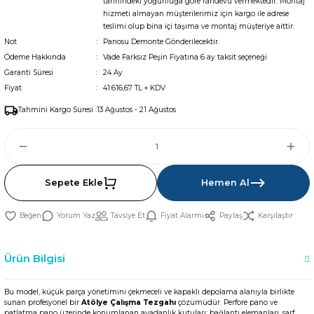
tarihindeki yoğunluğa göre randevu vermektedir. Montaj
hizmeti almayan müşterilerimiz için kargo ile adrese
teslimi olup bina içi taşıma ve montaj müşteriye aittir.
Not
Panosu Demonte Gönderilecektir.
Ödeme Hakkında
Vade Farksız Peşin Fiyatına 6 ay taksit seçeneği
Garanti Süresi
24 Ay
Fiyat
41.616,67 TL + KDV
Tahmini Kargo Süresi :
13 Ağustos - 21 Ağustos
Sepete Ekle
Hemen Al
Yorum Yaz
Tavsiye Et
Fiyat Alarmı
Paylaş
Karşılaştır
Ürün Bilgisi
Bu model, küçük parça yönetimini çekmeceli ve kapaklı depolama alanıyla birlikte
sunan profesyonel bir
Atölye Çalışma Tezgahı
çözümüdür. Perfore pano ve
patlatma pano üzerinde konumlanan avadanlık kutuları; bağlantı elemanları, sarf