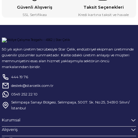
Güvenli Alışveriş
Taksit Seçenekleri
SSL Sertifikası
Kredi kartına taksit ve havale
50 yılı aşkın üretim tecrübesiyle Star Çelik, endüstriyel ekipman üretiminde
güvenilir çözümler sunmaktadır. Kalite odaklı üretim anlayışı ve müşteri
memnuniyetini esas alan hizmet yaklaşımıyla sektörün öncü
markalarından biridir.
444 19 76
destek@starcelik.com.tr
0549 252 22 10
Selimpaşa Sanayi Bölgesi, Selimpaşa, 5007. Sk. No:25, 34590 Silivri/
İstanbul
Kurumsal
Alışveriş