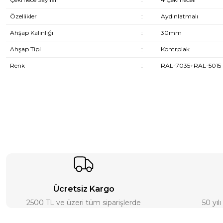
Özellikler
:
Aydınlatmalı
Ahşap Kalınlığı
:
30mm
Ahşap Tipi
:
Kontrplak
Renk
:
RAL-7035+RAL-5015
Ücretsiz Kargo
2500 TL ve üzeri tüm siparişlerde
50 yıl