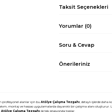
Taksit Seçenekleri
Yorumlar (0)
Soru & Cevap
Önerileriniz
n profesyonel alanlar için bu
Atölye Çalışma Tezgahı
, detaylı işlerde dah
bakım, montaj ve hassas uygulamalarda dayanıklı bir çalışma alanı oluşturur
ı
Atölye Çalışma Tezgahı
ile tek istasyonda toplar.