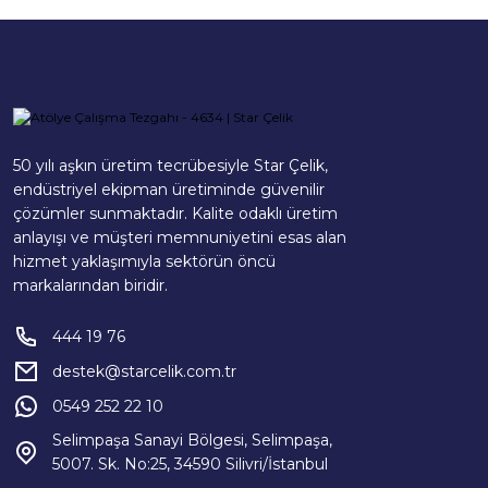
50 yılı aşkın üretim tecrübesiyle Star Çelik,
endüstriyel ekipman üretiminde güvenilir
çözümler sunmaktadır. Kalite odaklı üretim
anlayışı ve müşteri memnuniyetini esas alan
hizmet yaklaşımıyla sektörün öncü
markalarından biridir.
444 19 76
destek@starcelik.com.tr
0549 252 22 10
Selimpaşa Sanayi Bölgesi, Selimpaşa,
5007. Sk. No:25, 34590 Silivri/İstanbul