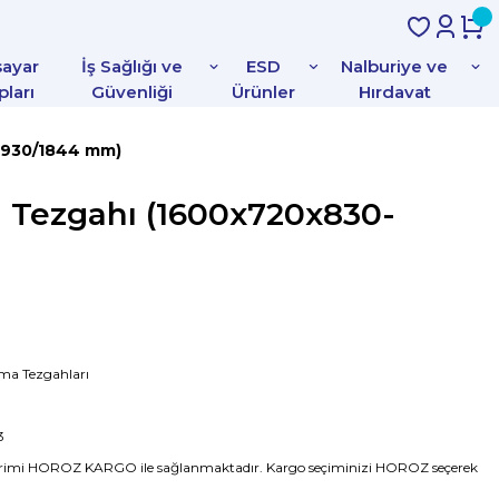
sayar
İş Sağlığı ve
ESD
Nalburiye ve
pları
Güvenliği
Ürünler
Hırdavat
-930/1844 mm)
a Tezgahı (1600x720x830-
şma Tezgahları
3
rimi HOROZ KARGO ile sağlanmaktadır. Kargo seçiminizi HOROZ seçerek