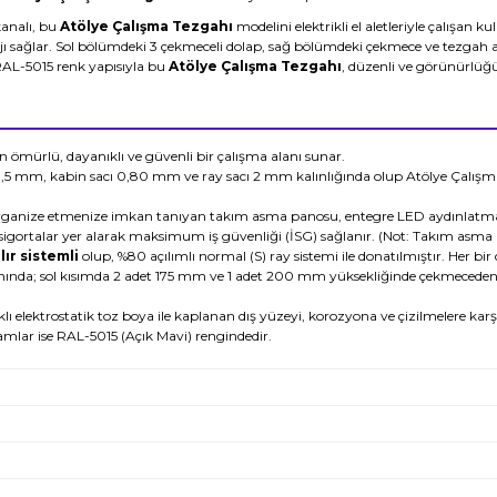
kanalı, bu
Atölye Çalışma Tezgahı
modelini elektrikli el aletleriyle çalışan kul
ı sağlar. Sol bölümdeki 3 çekmeceli dolap, sağ bölümdeki çekmece ve tezgah alt
RAL-5015 renk yapısıyla bu
Atölye Çalışma Tezgahı
, düzenli ve görünürlüğ
 ömürlü, dayanıklı ve güvenli bir çalışma alanı sunar.
5 mm, kabin sacı 0,80 mm ve ray sacı 2 mm kalınlığında olup Atölye Çalışma Te
rganize etmenize imkan tanıyan takım asma panosu, entegre LED aydınlatma, 1
ve sigortalar yer alarak maksimum iş güvenliği (İSG) sağlanır.
(Not: Takım asma ka
lır sistemli
olup, %80 açılımlı normal (S) ray sistemi ile donatılmıştır. Her
ında; sol kısımda 2 adet 175 mm ve 1 adet 200 mm yüksekliğinde çekmeceden 
 elektrostatik toz boya ile kaplanan dış yüzeyi, korozyona ve çizilmelere karşı 
amlar ise RAL-5015 (Açık Mavi) rengindedir.