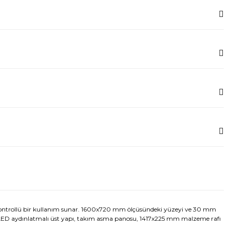
a kontrollü bir kullanım sunar. 1600x720 mm ölçüsündeki yüzeyi ve 30 mm
. LED aydınlatmalı üst yapı, takım asma panosu, 1417x225 mm malzeme rafı