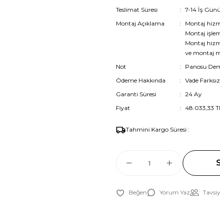
Teslimat Süresi
7-14 İş Gün
Montaj Açıklama
Montaj hiz
Montaj işlem
Montaj hizme
ve montaj mü
Not
Panosu Demo
Ödeme Hakkında
Vade Farksız
Garanti Süresi
24 Ay
Fiyat
48.033,33 T
Tahmini Kargo Süresi :
Yorum Yaz
Tavsiy