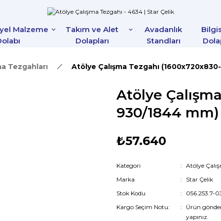
iyel Malzeme
Takım ve Alet
Avadanlık
Bilgi
olabı
Dolapları
Standları
Dola
ma Tezgahları
Atölye Çalışma Tezgahı (1600x720x830
Atölye Çalışm
930/1844 mm)
₺57.640
Kategori
Atölye Çalı
Marka
Star Çelik
Stok Kodu
056.253.7-0
Kargo Seçim Notu:
Ürün gönde
yapınız.