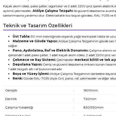
Kaçak akım rölesi, pako şalter, sigortalar ve 2 adet 220V priz içeren elektrik 
açılımlı çekmeceler,
Atölye Çalışma Tezgahı
ile güvenli depolama avantaj
saklanmasına yardımcı olur. Elektrostatik toz boyalı gövdesi, RAL-7035 ve 
Teknik ve Tasarım Özellikleri
Üst Tabla:
30 mm kalınlığında organik yağlı kontrplak tabla ile uzun
Malzeme ve Gövde Yapısı:
Atölye Çalışma Tezgahının gövde sacı 1,
sağlar.
Pano, Aydınlatma, Raf ve Elektrik Donanımı:
Çalışma alanını o
içerisinde 1 adet pako şalter, 1 adet kaçak akım rölesi, 2 adet 220V priz 
Çekmece ve Ray Sistemi:
Çekmeceler
merkezi kilitli ve tek açı
Depolama Yapısı:
Geniş ve güvenli depolama imkanı sunan tasarım
1 adet tezgah altı raf bulunmaktadır.
Boya ve Yüzey İşlemi:
Atölye Çalışma Tezgahının darbelere dayanıklı
Renk:
Gövde RAL-7035 (Açık Gri); pano, raf, çekmeceler ve diğer aks
Genişlik
:
1600mm
Derinlik
:
720mm
Çalışma Yüksekliği
:
830/930mm
Çekmece Sayıları
:
4 Çekmeceli