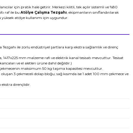
lanıcılar için pratik hale getirir. Merkezi kilitli, tek açılır sistemli ve %80
ı raf ile bu
Atölye Çalışma Tezgahı
, ekipmanların sınıflandırılarak
ü yüksek atölye kullanımı için uygundur.
zgahı ile zorlu endüstriyel şartlara karşı ekstra sağlamlık ve direnç
417x225 mm malzeme rafı ve elektrik kanal tesisatı mevcuttur. Tesisat
ncaları ve el aletleri ürüne dahil değildir.)
 bir çekmecenin maksimum 50 kg taşıma kapasitesi mevcuttur.
oluşan 3 çekmeceli dolap bloğu; sağ kısımda ise 1 adet 100 mm çekmece ve
ekstra dirençlidir.