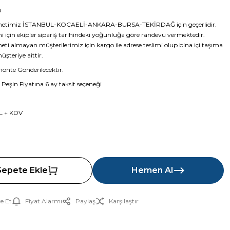
ü
metimiz İSTANBUL-KOCAELİ-ANKARA-BURSA-TEKİRDAĞ için geçerlidir.
i için ekipler sipariş tarihindeki yoğunluğa göre randevu vermektedir.
ti almayan müşterilerimiz için kargo ile adrese teslimi olup bina içi taşıma
şteriye aittir.
nte Gönderilecektir.
 Peşin Fiyatına 6 ay taksit seçeneği
L + KDV
Sepete Ekle
Hemen Al
e Et
Fiyat Alarmı
Paylaş
Karşılaştır