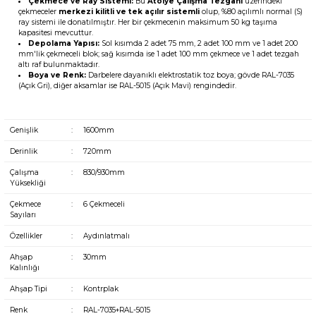
Çekmece ve Ray Sistemi:
Bu
Atölye Çalışma Tezgahı
üzerindeki
çekmeceler
merkezi kilitli ve tek açılır sistemli
olup, %80 açılımlı normal (S)
ray sistemi ile donatılmıştır. Her bir çekmecenin maksimum 50 kg taşıma
kapasitesi mevcuttur.
Depolama Yapısı:
Sol kısımda 2 adet 75 mm, 2 adet 100 mm ve 1 adet 200
mm'lik çekmeceli blok; sağ kısımda ise 1 adet 100 mm çekmece ve 1 adet tezgah
altı raf bulunmaktadır.
Boya ve Renk:
Darbelere dayanıklı elektrostatik toz boya; gövde RAL-7035
(Açık Gri), diğer aksamlar ise RAL-5015 (Açık Mavi) rengindedir.
Genişlik
:
1600mm
Derinlik
:
720mm
Çalışma
:
830/930mm
Yüksekliği
Çekmece
:
6 Çekmeceli
Sayıları
Özellikler
:
Aydınlatmalı
Ahşap
:
30mm
Kalınlığı
Ahşap Tipi
:
Kontrplak
Renk
:
RAL-7035+RAL-5015