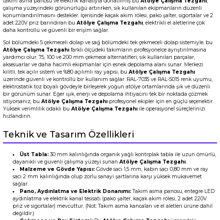
takım asma panosu ve elektrik kanalıyla donatılmış bu
Atölye Çalışma Tezgahı
,
çalışma yüzeyindeki görünürlüğü artırırken, sık kullanılan ekipmanların düzenli
konumlandırılmasını destekler. İçerisinde kaçak akım rölesi, pako şalter, sigortalar ve 2
adet 220V priz barındıran bu
Atölye Çalışma Tezgahı
, elektrikli el aletlerine çok
daha kontrollü ve güvenli bir erişim sağlar.
Sol bölümdeki 5 çekmeceli dolap ve sağ bölümdeki tek çekmeceli dolap sistemiyle, bu
Atölye Çalışma Tezgahı
farklı ölçüdeki takımların profesyonelce ayrıştırılmasına
yardımcı olur. 75, 100 ve 200 mm çekmece alternatifleri; sık kullanılan parçalar,
aksesuarlar ve daha hacimli ekipmanlar için esnek depolama alanı sunar. Merkezi
kilitli, tek açılır sistem ve %80 açılımlı ray yapısı, bu
Atölye Çalışma Tezgahı
üzerinde güvenli ve kontrollü bir kullanım sağlar. RAL-7035 ve RAL-5015 renk uyumu,
elektrostatik toz boyalı gövdeyle birleşerek yoğun atölye ortamlarında şık ve düzenli
bir görünüm sunar. Eğer ışık, enerji ve depolama ihtiyacını tek bir noktada çözmek
istiyorsanız, bu
Atölye Çalışma Tezgahı
profesyonel ekipler için en güçlü seçenektir.
Yüksek verimlilik odaklı bu
Atölye Çalışma Tezgahı
ile operasyonel süreçlerinizi
hızlandırın.
Teknik ve Tasarım Özellikleri
Üst Tabla:
30 mm kalınlığında organik yağlı kontrplak tabla ile uzun ömürlü,
dayanıklı ve güvenli çalışma yüzeyi sunan
Atölye Çalışma Tezgahı
.
Malzeme ve Gövde Yapısı:
Gövde sacı 1,5 mm, kabin sacı 0,80 mm ve ray
sacı 2 mm kalınlığında olup zorlu sanayi şartlarına karşı yüksek mukavemet
sağlar.
Pano, Aydınlatma ve Elektrik Donanımı:
Takım asma panosu, entegre LED
aydınlatma ve elektrik kanal tesisatı (pako şalter, kaçak akım rölesi, 2 adet 220V
priz ve sigortalar) mevcuttur.
(Not: Takım asma kancaları ve el aletleri ürüne dahil
değildir.)