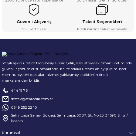
2500 TL ve üzeri tüm siparişlerde
50 yılı aşkın üretim tecrübesi
Güvenli Alışveriş
Taksit Seçenekleri
SSL Sertifikası
Kredi kartına taksit ve havale
50 yılı aşkın üretim tecrübesiyle Star Çelik, endüstriyel ekipman üretiminde
güvenilir çözümler sunmaktadır. Kalite odaklı üretim anlayışı ve müşteri
memnuniyetini esas alan hizmet yaklaşımıyla sektörün öncü
markalarından biridir.
444 19 76
destek@starcelik.com.tr
0549 252 22 10
Selimpaşa Sanayi Bölgesi, Selimpaşa, 5007. Sk. No:25, 34590 Silivri/
İstanbul
Kurumsal