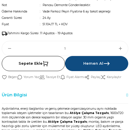
Not
Panosu Demonte Gönderilecektir.
Ödeme Hakkında
Vade Farksız Peşin Fiyatına 6 ay taksit seçeneği
Garanti Süresi
24 Ay
Fiyat
51.104,17 TL + KDV
Tahmini Kargo Süresi :
11 Ağustos - 19 Ağustos
Sepete Ekle
Hemen Al
Yorum Yaz
Tavsiye Et
Fiyat Alarmı
Paylaş
Karşılaştır
Ürün Bilgisi
Aydınlatma, enerji bağlantısı ve geniş çekmece organizasyonunu aynı noktada
toplamak isteyen işletmeler için tasarlanan bu
Atölye Çalışma Tezgahı
, 1600x720
mm ölçülerinde son derece kapsamlı bir istasyon sağlar. 30 mm organik yağlı
kontraplak tabla ile üretilen bu
Atölye Çalışma Tezgahı
, montaj, bakım ve parça
hazırlığı gibi zorlu işlemler için mükemmel bir yüzey oluşturur. LED aydınlatma,