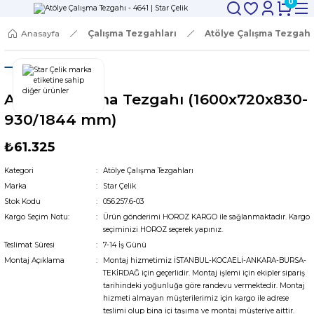
0
Anasayfa
Çalışma Tezgahları
Atölye Çalışma Tezgahl
Atölye Çalışma Tezgahı (1600x720x830-
930/1844 mm)
₺61.325
Kategori
Atölye Çalışma Tezgahları
Marka
Star Çelik
Stok Kodu
056.257.6-03
Kargo Seçim Notu:
Ürün gönderimi HOROZ KARGO ile sağlanmaktadır. Kargo
seçiminizi HOROZ seçerek yapınız.
Teslimat Süresi
7-14 İş Günü
Montaj Açıklama
Montaj hizmetimiz İSTANBUL-KOCAELİ-ANKARA-BURSA-
TEKİRDAĞ için geçerlidir. Montaj işlemi için ekipler sipariş
tarihindeki yoğunluğa göre randevu vermektedir. Montaj
hizmeti almayan müşterilerimiz için kargo ile adrese
teslimi olup bina içi taşıma ve montaj müşteriye aittir.