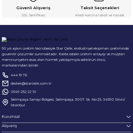
Güvenli Alışveriş
Taksit Seçenekleri
SSL Sertifikası
Kredi kartına taksit ve havale
50 yılı aşkın üretim tecrübesiyle Star Çelik, endüstriyel ekipman üretiminde
güvenilir çözümler sunmaktadır. Kalite odaklı üretim anlayışı ve müşteri
memnuniyetini esas alan hizmet yaklaşımıyla sektörün öncü
markalarından biridir.
444 19 76
destek@starcelik.com.tr
0549 252 22 10
Selimpaşa Sanayi Bölgesi, Selimpaşa, 5007. Sk. No:25, 34590 Silivri/
İstanbul
Kurumsal
Alışveriş