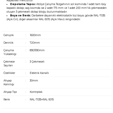
kapasitesi mevcuttur.
Depolama Yapısı:
Atölye Çalışma Tezgahının
sol kısmında 1 adet tam boy
kapaklı dolap; sağ kısımda ise 2 adet 175 mm ve 1 adet 200 mm'lik çekmeceden
oluşan 3 çekmeceli dolap bloğu bulunmaktadır.
Boya ve Renk:
Darbelere dayanıklı elektrostatik toz boya; gövde RAL-7035
(Açık Gri), diğer aksamlar RAL-5015 (Açık Mavi) rengindedir.
Genişlik
:
1600mm
Derinlik
:
720mm
Çalışma
:
830/930mm
Yüksekliği
Çekmece
:
3 Çekmeceli
Sayıları
Özellikler
:
Elektrik Kanallı
Ahşap
:
30mm
Kalınlığı
Ahşap Tipi
:
Kontrplak
Renk
:
RAL-7035+RAL-5015