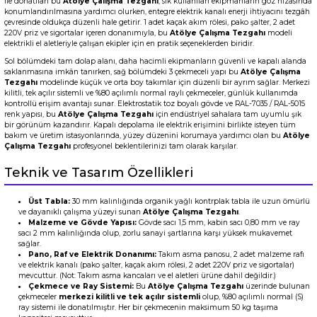
ile donatılan bu
Atölye Çalışma Tezgahı
, sık kullanılan ekipmanların göz hizasında
konumlandırılmasına yardımcı olurken, entegre elektrik kanalı enerji ihtiyacını tezgâh
çevresinde oldukça düzenli hale getirir. 1 adet kaçak akım rölesi, pako şalter, 2 adet
220V priz ve sigortalar içeren donanımıyla, bu
Atölye Çalışma Tezgahı
modeli
elektrikli el aletleriyle çalışan ekipler için en pratik seçeneklerden biridir.
Sol bölümdeki tam dolap alanı, daha hacimli ekipmanların güvenli ve kapalı alanda
saklanmasına imkân tanırken, sağ bölümdeki 3 çekmeceli yapı bu
Atölye Çalışma
Tezgahı
modelinde küçük ve orta boy takımlar için düzenli bir ayrım sağlar. Merkezi
kilitli, tek açılır sistemli ve %80 açılımlı normal raylı çekmeceler, günlük kullanımda
kontrollü erişim avantajı sunar. Elektrostatik toz boyalı gövde ve RAL-7035 / RAL-5015
renk yapısı, bu
Atölye Çalışma Tezgahı
için endüstriyel sahalara tam uyumlu şık
bir görünüm kazandırır. Kapalı depolama ile elektrik erişimini birlikte isteyen tüm
bakım ve üretim istasyonlarında, yüzey düzenini korumaya yardımcı olan bu
Atölye
Çalışma Tezgahı
profesyonel beklentilerinizi tam olarak karşılar.
Teknik ve Tasarım Özellikleri
Üst Tabla:
30 mm kalınlığında organik yağlı kontrplak tabla ile uzun ömürlü
ve dayanıklı çalışma yüzeyi sunan
Atölye Çalışma Tezgahı
.
Malzeme ve Gövde Yapısı:
Gövde sacı 1,5 mm, kabin sacı 0,80 mm ve ray
sacı 2 mm kalınlığında olup, zorlu sanayi şartlarına karşı yüksek mukavemet
sağlar.
Pano, Raf ve Elektrik Donanımı:
Takım asma panosu, 2 adet malzeme rafı
ve elektrik kanalı (pako şalter, kaçak akım rölesi, 2 adet 220V priz ve sigortalar)
mevcuttur.
(Not: Takım asma kancaları ve el aletleri ürüne dahil değildir.)
Çekmece ve Ray Sistemi:
Bu
Atölye Çalışma Tezgahı
üzerinde bulunan
çekmeceler
merkezi kilitli ve tek açılır sistemli
olup, %80 açılımlı normal (S)
ray sistemi ile donatılmıştır. Her bir çekmecenin maksimum 50 kg taşıma