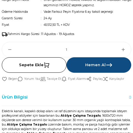
seçiminizi HOROZ seçerek yapınız.
Ödeme Hakkında
Vade Farksız Peşin Fiyatına 6 ay taksit seçeneği
Garanti Süresi
24 Ay
Fiyat
45.512,50 TL + KDV
Tahmini Kargo Süresi :
11 Ağustos - 19 Ağustos
Sepete Ekle
Hemen Al
Yorum Yaz
Tavsiye Et
Fiyat Alarmı
Paylaş
Karşılaştır
Ürün Bilgisi
Elektrik kanalı, kapaklı dolap alanı ve raf düzenini aynı istasyonda toplamak isteyen
profesyonel atölyeler için tasarlanan bu
Atölye Çalışma Tezgahı
, 1600x720 mm
ölçülerde son derece verimli bir kullanım sunar. 30 mm organik yağlı kontraplak tabla,
bu
Atölye Çalışma Tezgahı
üzerinde bakım, montaj ve parça hazırlığı gibi işlemler
için oldukça sağlam bir yüzey oluşturur. Takım asma panosu ve 2 adet malzeme rafı