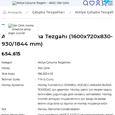
0
Anasayfa
Çalışma Tezgahları
Atölye Çalışma Tezgahl
Atölye Çalışma Tezgahı (1600x720x830-
930/1844 mm)
₺54.615
Kategori
Atölye Çalışma Tezgahları
Marka
Star Çelik
Stok Kodu
056.263.4-03
Teslimat Süresi
7-14 İş Günü
Montaj Açıklama
Montaj hizmetimiz İSTANBUL-KOCAELİ-ANKARA-BURSA-
TEKİRDAĞ için geçerlidir. Montaj işlemi için ekipler sipariş
tarihindeki yoğunluğa göre randevu vermektedir. Montaj
hizmeti almayan müşterilerimiz için kargo ile adrese
teslimi olup bina içi taşıma ve montaj müşteriye aittir.
Not
Panosu Demonte Gönderilecektir.
Kargo Seçim Notu:
Ürün gönderimi HOROZ KARGO ile sağlanmaktadır. Kargo