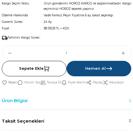
Kargo Seçim Notu:
Ürün gönderimi HOROZ KARGO ile sağlanmaktadır. Kargo
seçiminizi HOROZ seçerek yapınız.
Ödeme Hakkında
Vade Farksız Peşin Fiyatına 6 ay taksit seçeneği
Garanti Süresi
24 Ay
Fiyat
38.133,33 TL + KDV
Tahmini Kargo Süresi :
Sepete Ekle
Hemen Al
Yorum Yaz
Tavsiye Et
Fiyat Alarmı
Paylaş
Karşılaştır
Ürün Bilgisi
Taksit Seçenekleri