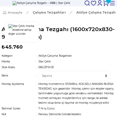
Anasayfa
Çalışma Tezgahları
Atölye Çalışma Tezgahl
Atölye Çalışma Tezgahı (1600x720x830-
930/1844mm)
₺45.760
Kategori
Atölye Çalışma Tezgahları
Marka
Star Çelik
Stok Kodu
056.237.9-03
Renk
Montaj Açıklama
Montaj hizmetimiz İSTANBUL-KOCAELİ-ANKARA-BURSA-
TEKİRDAĞ için geçerlidir. Montaj işlemi için ekipler sipariş
tarihindeki yoğunluğa göre randevu vermektedir. Montaj
hizmeti almayan müşterilerimiz için kargo ile adrese
teslimi olup bina içi taşıma ve montaj müşteriye aittir.
Teslimat Süresi
7-14 İş Günü
Not
Panosu Demonte Gönderilecektir.