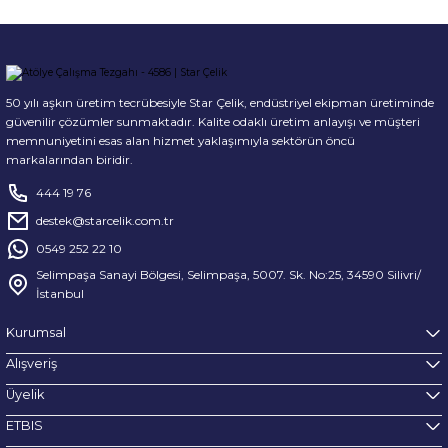
50 yılı aşkın üretim tecrübesiyle Star Çelik, endüstriyel ekipman üretiminde
güvenilir çözümler sunmaktadır. Kalite odaklı üretim anlayışı ve müşteri
memnuniyetini esas alan hizmet yaklaşımıyla sektörün öncü
markalarından biridir.
444 19 76
destek@starcelik.com.tr
0549 252 22 10
Selimpaşa Sanayi Bölgesi, Selimpaşa, 5007. Sk. No:25, 34590 Silivri/
İstanbul
Kurumsal
Alışveriş
Üyelik
ETBIS