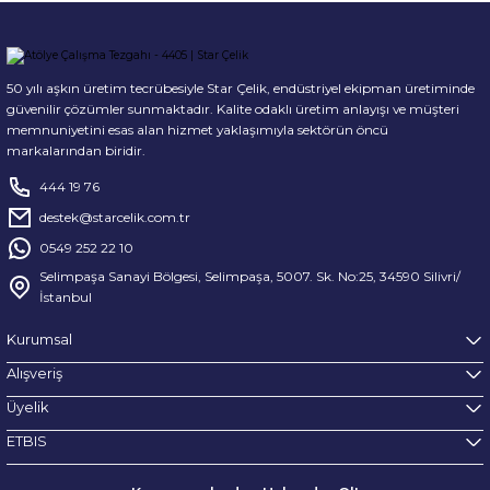
50 yılı aşkın üretim tecrübesiyle Star Çelik, endüstriyel ekipman üretiminde
güvenilir çözümler sunmaktadır. Kalite odaklı üretim anlayışı ve müşteri
memnuniyetini esas alan hizmet yaklaşımıyla sektörün öncü
markalarından biridir.
444 19 76
destek@starcelik.com.tr
0549 252 22 10
Selimpaşa Sanayi Bölgesi, Selimpaşa, 5007. Sk. No:25, 34590 Silivri/
İstanbul
Kurumsal
Alışveriş
Üyelik
ETBIS