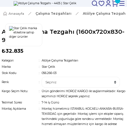
Anasayfa
Çalışma Tezgahları
Atölye Çalışma Tezgahl
Atölye Çalışma Tezgahı (1600x720x830-
930 mm)
₺32.835
Kategori
Atölye Çalışma Tezgahları
Marka
Star Çelik
Stok Kodu
056.266-03
Renk
Kargo Seçim Notu:
Ürün gönderimi HOROZ KARGO ile sağlanmaktadır. Kargo
seçiminizi HOROZ seçerek yapınız.
Teslimat Süresi
7-14 İş Günü
Montaj Açıklama
Montaj hizmetimiz İSTANBUL-KOCAELİ-ANKARA-BURSA-
TEKİRDAĞ için geçerlidir. Montaj işlemi için ekipler sipariş
tarihindeki yoğunluğa göre randevu vermektedir. Montaj
hizmeti almayan müşterilerimiz için kargo ile adrese