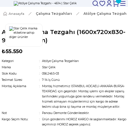
Anasayfa
Çalışma Tezgahları
Atölye Çalışma Tezgahl
Atölye Çalışma Tezgahı (1600x720x830-
930/1844 mm)
₺55.550
Kategori
Atölye Çalışma Tezgahları
Marka
Star Çelik
Stok Kodu
056.246.5-03
Teslimat Süresi
7-14 İş Günü
Montaj Açıklama
Montaj hizmetimiz İSTANBUL-KOCAELİ-ANKARA-BURSA-
TEKİRDAĞ için geçerlidir. Montaj işlemi için ekipler sipariş
tarihindeki yoğunluğa göre randevu vermektedir. Montaj
hizmeti almayan müşterilerimiz için kargo ile adrese
teslimi olup bina içi taşıma ve montaj müşteriye aittir.
Not
Panosu Demonte Gönderilecektir.
Kargo Seçim Notu:
Ürün gönderimi HOROZ KARGO ile sağlanmaktadır. Kargo
seçiminizi HOROZ seçerek yapınız.