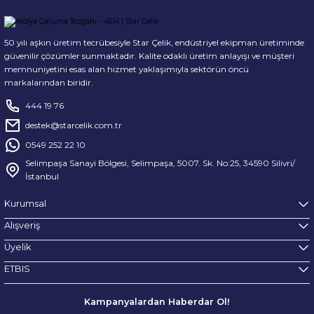
50 yılı aşkın üretim tecrübesiyle Star Çelik, endüstriyel ekipman üretiminde
güvenilir çözümler sunmaktadır. Kalite odaklı üretim anlayışı ve müşteri
memnuniyetini esas alan hizmet yaklaşımıyla sektörün öncü
markalarından biridir.
444 19 76
destek@starcelik.com.tr
0549 252 22 10
Selimpaşa Sanayi Bölgesi, Selimpaşa, 5007. Sk. No:25, 34590 Silivri/
İstanbul
Kurumsal
Alışveriş
Üyelik
ETBIS
Kampanyalardan Haberdar Ol!