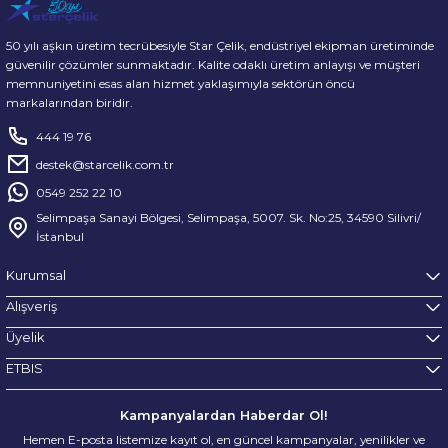
50 yılı aşkın üretim tecrübesiyle Star Çelik, endüstriyel ekipman üretiminde
güvenilir çözümler sunmaktadır. Kalite odaklı üretim anlayışı ve müşteri
memnuniyetini esas alan hizmet yaklaşımıyla sektörün öncü
markalarından biridir.
444 19 76
destek@starcelik.com.tr
0549 252 22 10
Selimpaşa Sanayi Bölgesi, Selimpaşa, 5007. Sk. No:25, 34590 Silivri/
İstanbul
Kurumsal
Alışveriş
Üyelik
ETBIS
Kampanyalardan Haberdar Ol!
Hemen E-posta listemize kayıt ol, en güncel kampanyalar, yenilikler ve