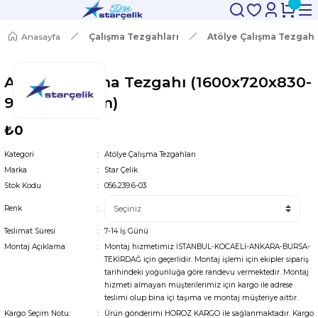
Anasayfa
Çalışma Tezgahları
Atölye Çalışma Tezgahl
Atölye Çalışma Tezgahı (1600x720x830-
930/1844 mm)
₺0
Kategori
Atölye Çalışma Tezgahları
Marka
Star Çelik
Stok Kodu
056.239.6-03
Renk
Teslimat Süresi
7-14 İş Günü
Montaj Açıklama
Montaj hizmetimiz İSTANBUL-KOCAELİ-ANKARA-BURSA-
TEKİRDAĞ için geçerlidir. Montaj işlemi için ekipler sipariş
tarihindeki yoğunluğa göre randevu vermektedir. Montaj
hizmeti almayan müşterilerimiz için kargo ile adrese
teslimi olup bina içi taşıma ve montaj müşteriye aittir.
Kargo Seçim Notu:
Ürün gönderimi HOROZ KARGO ile sağlanmaktadır. Kargo