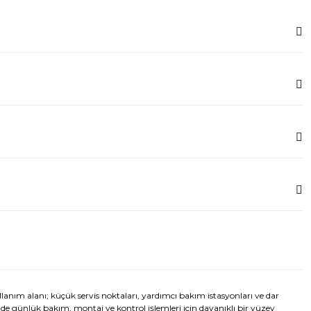
nım alanı; küçük servis noktaları, yardımcı bakım istasyonları ve dar
de günlük bakım, montaj ve kontrol işlemleri için dayanıklı bir yüzey