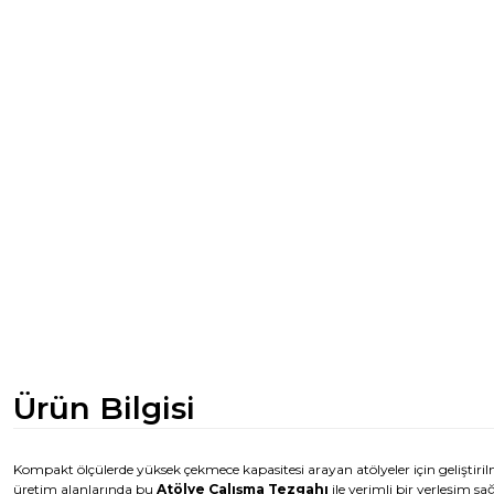
Ürün Bilgisi
Kompakt ölçülerde yüksek çekmece kapasitesi arayan atölyeler için geliştiri
üretim alanlarında bu
Atölye Çalışma Tezgahı
ile verimli bir yerleşim s