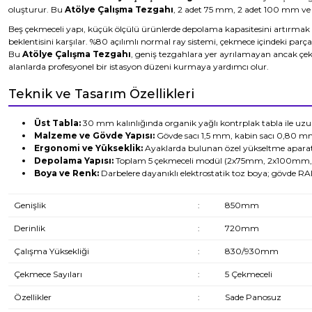
oluşturur. Bu
Atölye Çalışma Tezgahı
, 2 adet 75 mm, 2 adet 100 mm ve 
Beş çekmeceli yapı, küçük ölçülü ürünlerde depolama kapasitesini artırmak iste
beklentisini karşılar. %80 açılımlı normal ray sistemi, çekmece içindeki par
Bu
Atölye Çalışma Tezgahı
, geniş tezgahlara yer ayrılamayan ancak çe
alanlarda profesyonel bir istasyon düzeni kurmaya yardımcı olur.
Teknik ve Tasarım Özellikleri
Üst Tabla:
30 mm kalınlığında organik yağlı kontrplak tabla ile uz
Malzeme ve Gövde Yapısı:
Gövde sacı 1,5 mm, kabin sacı 0,80 mm 
Ergonomi ve Yükseklik:
Ayaklarda bulunan özel yükseltme aparat
Depolama Yapısı:
Toplam 5 çekmeceli modül (2x75mm, 2x100mm, 
Boya ve Renk:
Darbelere dayanıklı elektrostatik toz boya; gövde RA
Genişlik
:
850mm
Derinlik
:
720mm
Çalışma Yüksekliği
:
830/930mm
Çekmece Sayıları
:
5 Çekmeceli
Özellikler
:
Sade Panosuz