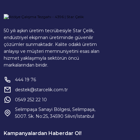
50 yılı aşkın üretim tecrübesiyle Star Çelik,
endüstriyel ekipman üretiminde güvenilir
çözümler sunmaktadır. Kalite odaklı üretim
anlayışı ve müşteri memnuniyetini esas alan
hizmet yaklaşımıyla sektörün öncü
markalarından biridir.
444 19 76
destek@starcelik.com.tr
0549 252 22 10
Selimpaşa Sanayi Bölgesi, Selimpaşa,
5007. Sk. No:25, 34590 Silivri/İstanbul
Kampanyalardan Haberdar Ol!