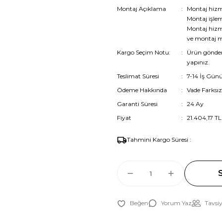
Montaj Açıklama
Montaj hiz
Montaj işlem
Montaj hizme
ve montaj mü
Kargo Seçim Notu:
Ürün gönde
yapınız.
Teslimat Süresi
7-14 İş Gün
Ödeme Hakkında
Vade Farksız
Garanti Süresi
24 Ay
Fiyat
21.404,17 T
Tahmini Kargo Süresi :
Yorum Yaz
Tavsiy