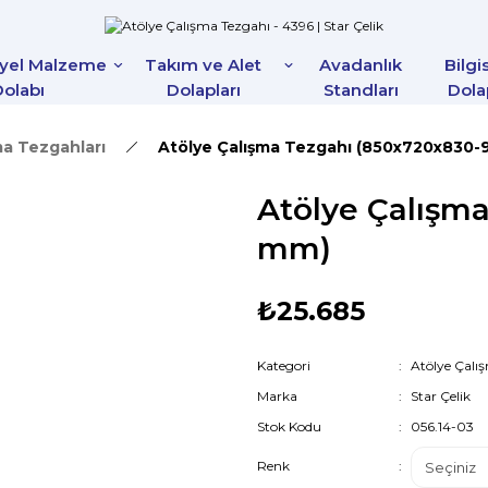
iyel Malzeme
Takım ve Alet
Avadanlık
Bilgi
olabı
Dolapları
Standları
Dola
ma Tezgahları
Atölye Çalışma Tezgahı (850x720x830
Atölye Çalışm
mm)
₺25.685
Kategori
Atölye Çalı
Marka
Star Çelik
Stok Kodu
056.14-03
Renk