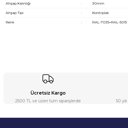
Ahşap Kalınlığı
:
30mm
Ahşap Tipi
:
Kontrplak
Renk
:
RAL-7035+RAL-5015
Ücretsiz Kargo
2500 TL ve üzeri tüm siparişlerde
50 yıl