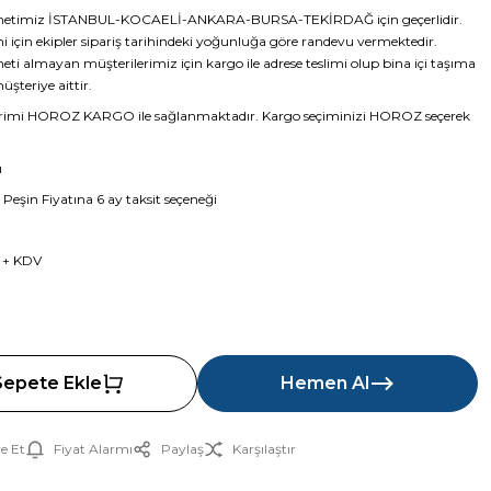
metimiz İSTANBUL-KOCAELİ-ANKARA-BURSA-TEKİRDAĞ için geçerlidir.
i için ekipler sipariş tarihindeki yoğunluğa göre randevu vermektedir.
ti almayan müşterilerimiz için kargo ile adrese teslimi olup bina içi taşıma
şteriye aittir.
rimi HOROZ KARGO ile sağlanmaktadır. Kargo seçiminizi HOROZ seçerek
ü
 Peşin Fiyatına 6 ay taksit seçeneği
L + KDV
Sepete Ekle
Hemen Al
e Et
Fiyat Alarmı
Paylaş
Karşılaştır