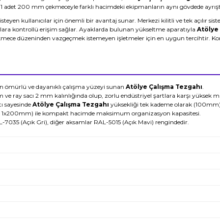
1 adet 200 mm çekmeceyle farklı hacimdeki ekipmanların aynı gövdede ayrıştı
yen kullanıcılar için önemli bir avantaj sunar. Merkezi kilitli ve tek açılır sis
çalara kontrollü erişim sağlar. Ayaklarda bulunan yükseltme aparatıyla
Atölye
kmece düzeninden vazgeçmek istemeyen işletmeler için en uygun tercihtir. K
un ömürlü ve dayanıklı çalışma yüzeyi sunan
Atölye Çalışma Tezgahı
.
ve ray sacı 2 mm kalınlığında olup, zorlu endüstriyel şartlara karşı yüksek 
ı sayesinde
Atölye Çalışma Tezgahı
yüksekliği tek kademe olarak (100mm) 
1x200mm) ile kompakt hacimde maksimum organizasyon kapasitesi.
L-7035 (Açık Gri), diğer aksamlar RAL-5015 (Açık Mavi) rengindedir.