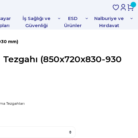
sayar
İş Sağlığı ve
ESD
Nalburiye ve
pları
Güvenliği
Ürünler
Hırdavat
-930 mm)
a Tezgahı (850x720x830-930
şma Tezgahları