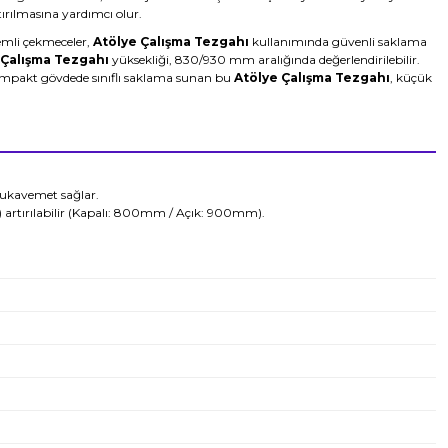
rılmasına yardımcı olur.
temli çekmeceler,
Atölye Çalışma Tezgahı
kullanımında güvenli saklama
 Çalışma Tezgahı
yüksekliği, 830/930 mm aralığında değerlendirilebilir.
ompakt gövdede sınıflı saklama sunan bu
Atölye Çalışma Tezgahı
, küçük
mukavemet sağlar.
artırılabilir (Kapalı: 800mm / Açık: 900mm).