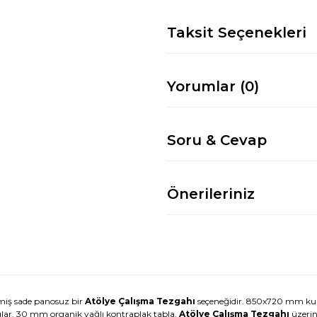
Taksit Seçenekleri
Yorumlar (0)
Soru & Cevap
Önerileriniz
lmiş sade panosuz bir
Atölye Çalışma Tezgahı
seçeneğidir. 850x720 mm kulla
ağlar. 30 mm organik yağlı kontraplak tabla,
Atölye Çalışma Tezgahı
üzerin