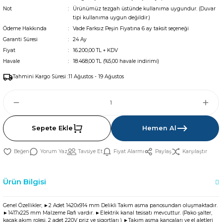
Not
Ürünümüz tezgah üstünde kullanıma uygundur. (Duvar
tipi kullanıma uygun değildir.)
Ödeme Hakkında
Vade Farksız Peşin Fiyatına 6 ay taksit seçeneği
Garanti Süresi
24 Ay
Fiyat
16.200,00 TL + KDV
Havale
18.468,00 TL (%5,00 havale indirimi)
Tahmini Kargo Süresi :
11 Ağustos - 19 Ağustos
Sepete Ekle
Hemen Al
Yorum Yaz
Tavsiye Et
Fiyat Alarmı
Paylaş
Karşılaştır
Ürün Bilgisi
Genel Özellikler; ►2 Adet 1420x914 mm Delikli Takım asma panosundan oluşmaktadır.
►1417x225 mm Malzeme Rafı vardır. ►Elektrik kanal tesisatı mevcuttur. (Pako şalter,
kaçak akım rolesi, 2 adet 220V priz ve sigortları ) ►Takım asma kancaları ve el aletleri