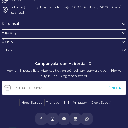
Selimpaşa Sanayi Bölgesi, Selimpaşa, 5007. Sk. No:25, 34590 Silivri/
İstanbul
Kurumsal
Alışveriş
Üyelik
ETBIS
Kampanyalardan Haberdar Ol!
Hemen E-posta listemize kayıt ol, en güncel kampanyalar, yenilikler ve
duyuruları ilk öğrenen sen ol.
GÖNDER
HepsiBurada
Trendyol
N11
Amazon
Çiçek Sepeti