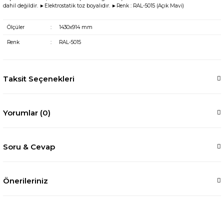
dahil değildir. ►Elektrostatik toz boyalıdır. ►Renk : RAL-5015 (Açık Mavi)
Ölçüler
:
1430x914 mm
Renk
:
RAL-5015
Taksit Seçenekleri
Yorumlar (0)
Soru & Cevap
Önerileriniz