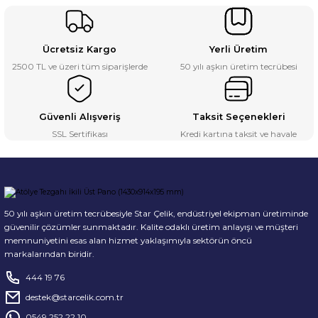
Ücretsiz Kargo
Yerli Üretim
2500 TL ve üzeri tüm siparişlerde
50 yılı aşkın üretim tecrübesi
Güvenli Alışveriş
Taksit Seçenekleri
SSL Sertifikası
Kredi kartına taksit ve havale
50 yılı aşkın üretim tecrübesiyle Star Çelik, endüstriyel ekipman üretiminde
güvenilir çözümler sunmaktadır. Kalite odaklı üretim anlayışı ve müşteri
memnuniyetini esas alan hizmet yaklaşımıyla sektörün öncü
markalarından biridir.
444 19 76
destek@starcelik.com.tr
0549 252 22 10