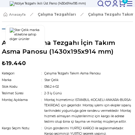
0
Anasayfa
Çalışma Tezgahları
Çalışma Tezgahı Takı
Atölye Çalışma Tezgahı İçin Takım
Asma Panosu (1430x195x914 mm)
₺19.440
Kategori
Çalışma Tezgahı Takım Asma Panosu
Marka
Star Çelik
Stok Kodu
056.2.4-02
Teslimat Süresi
2-3 İş Günü
Montaj Açıklama
Montaj hizmetimiz İSTANBUL-KOCAELİ-ANKARA-BURSA-
TEKİRDAĞ için geçerlidir. Montaj işlemi için ekipler sipariş
tarihindeki yoğunluğa göre randevu vermektedir. Montaj
hizmeti almayan müşterilerimiz için kargo ile adrese
teslimi olup bina içi taşıma ve montaj müşteriye aittir.
Kargo Seçim Notu:
Ürün gönderimi YURTİÇİ KARGO ile sağlanmaktadır.
Kargo seçiminizi YURTİÇİ seçerek yapınız.