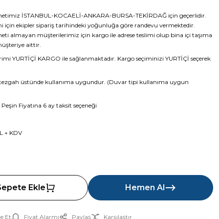
metimiz İSTANBUL-KOCAELİ-ANKARA-BURSA-TEKİRDAĞ için geçerlidir.
i için ekipler sipariş tarihindeki yoğunluğa göre randevu vermektedir.
ti almayan müşterilerimiz için kargo ile adrese teslimi olup bina içi taşıma
şteriye aittir.
imi YURTİÇİ KARGO ile sağlanmaktadır. Kargo seçiminizi YURTİÇİ seçerek
zgah üstünde kullanıma uygundur. (Duvar tipi kullanıma uygun
 Peşin Fiyatına 6 ay taksit seçeneği
L + KDV
Sepete Ekle
Hemen Al
e Et
Fiyat Alarmı
Paylaş
Karşılaştır