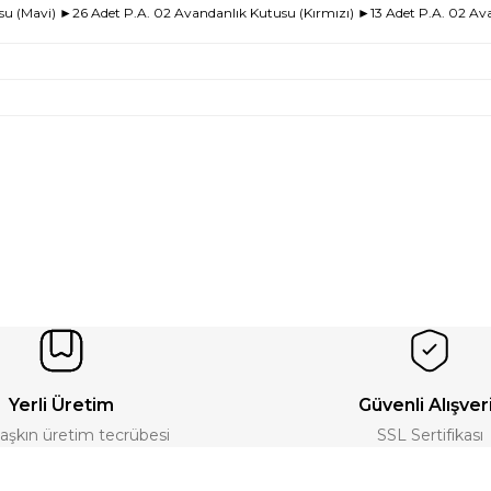
u (Mavi) ►26 Adet P.A. 02 Avandanlık Kutusu (Kırmızı) ►13 Adet P.A. 02 Ava
Yerli Üretim
Güvenli Alışver
ı aşkın üretim tecrübesi
SSL Sertifikası