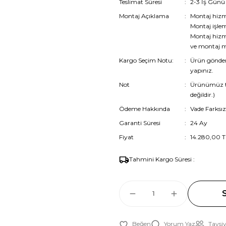
Teslimat Süresi
2-3 İş Günü
Montaj Açıklama
Montaj hiz
Montaj işlem
Montaj hizme
ve montaj mü
Kargo Seçim Notu:
Ürün gönder
yapınız.
Not
Ürünümüz te
değildir.)
Ödeme Hakkında
Vade Farksız
Garanti Süresi
24 Ay
Fiyat
14.280,00 T
Tahmini Kargo Süresi :
Yorum Yaz
Tavsiy