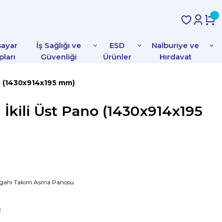
sayar
İş Sağlığı ve
ESD
Nalburiye ve
pları
Güvenliği
Ürünler
Hırdavat
no (1430x914x195 mm)
 İkili Üst Pano (1430x914x195
zgahı Takım Asma Panosu
2