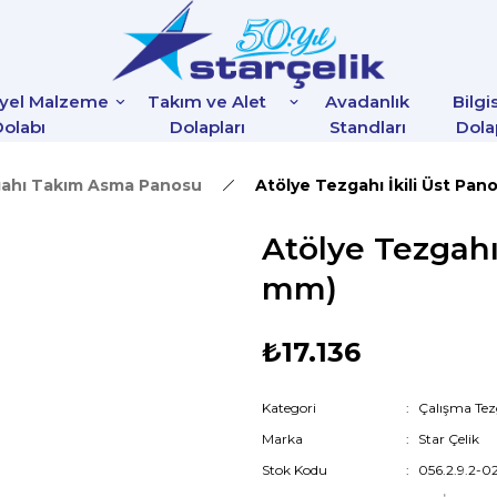
iyel Malzeme
Takım ve Alet
Avadanlık
Bilgi
olabı
Dolapları
Standları
Dola
gahı Takım Asma Panosu
Atölye Tezgahı İkili Üst Pa
Atölye Tezgahı
mm)
₺17.136
Kategori
Çalışma Te
Marka
Star Çelik
Stok Kodu
056.2.9.2-0