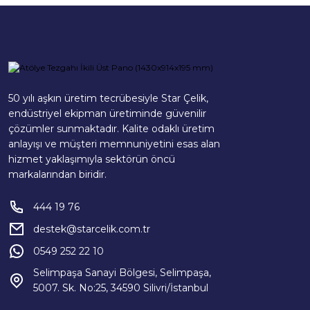
50 yılı aşkın üretim tecrübesiyle Star Çelik,
endüstriyel ekipman üretiminde güvenilir
çözümler sunmaktadır. Kalite odaklı üretim
anlayışı ve müşteri memnuniyetini esas alan
hizmet yaklaşımıyla sektörün öncü
markalarından biridir.
444 19 76
destek@starcelik.com.tr
0549 252 22 10
Selimpaşa Sanayi Bölgesi, Selimpaşa,
5007. Sk. No:25, 34590 Silivri/İstanbul