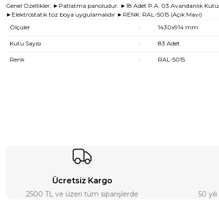
Genel Özellikler; ►Patlatma panoludur. ►18 Adet P.A. 03 Avandanlık Kutus
►Elektrostatik toz boya uygulamalıdır ►RENK: RAL-5015 (Açık Mavi)
Ölçüler
:
1430x914 mm
Kutu Sayısı
:
83 Adet
Renk
:
RAL-5015
Ücretsiz Kargo
2500 TL ve üzeri tüm siparişlerde
50 yıl