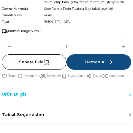
teslimi olup bina içi taşıma ve montaj müşteriye aittir.
Ödeme Hakkında
Vade Farksız Peşin Fiyatına 6 ay taksit seçeneği
Garanti Süresi
24 Ay
Fiyat
25.804,17 TL + KDV
Tahmini Kargo Süresi :
Sepete Ekle
Hemen Al
Yorum Yaz
Tavsiye Et
Fiyat Alarmı
Paylaş
Karşılaştır
Ürün Bilgisi
Taksit Seçenekleri