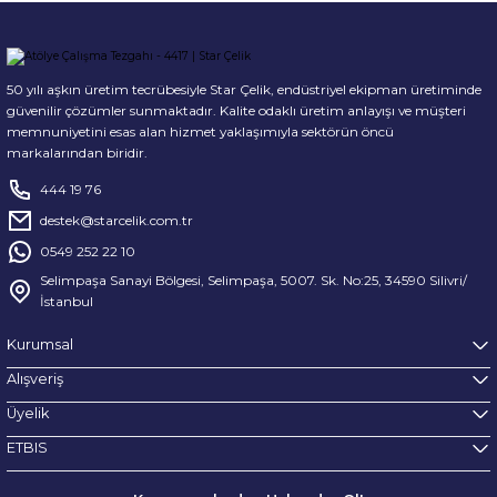
50 yılı aşkın üretim tecrübesiyle Star Çelik, endüstriyel ekipman üretiminde
güvenilir çözümler sunmaktadır. Kalite odaklı üretim anlayışı ve müşteri
memnuniyetini esas alan hizmet yaklaşımıyla sektörün öncü
markalarından biridir.
444 19 76
destek@starcelik.com.tr
0549 252 22 10
Selimpaşa Sanayi Bölgesi, Selimpaşa, 5007. Sk. No:25, 34590 Silivri/
İstanbul
Kurumsal
Alışveriş
Üyelik
ETBIS