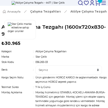
Anasayfa
Çalışma Tezgahları
Atölye Çalışma Tezgahl
Atölye Çalışma Tezgahı (1600x720x830-
930 mm)
₺30.965
Kategori
Atölye Çalışma Tezgahları
Marka
Star Çelik
Stok Kodu
056.265-03
Renk
Kargo Seçim Notu:
Ürün gönderimi HOROZ KARGO ile sağlanmaktadır. Kargo
seçiminizi HOROZ seçerek yapınız.
Teslimat Süresi
7-14 İş Günü
Montaj Açıklama
Montaj hizmetimiz İSTANBUL-KOCAELİ-ANKARA-BURSA-
TEKİRDAĞ için geçerlidir. Montaj işlemi için ekipler sipariş
tarihindeki yoğunluğa göre randevu vermektedir. Montaj
hizmeti almayan müşterilerimiz için kargo ile adrese