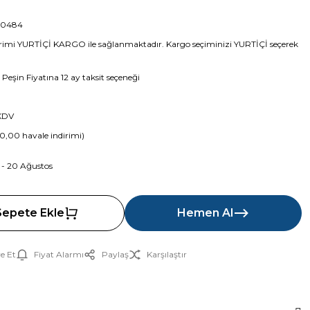
00484
imi YURTİÇİ KARGO ile sağlanmaktadır. Kargo seçiminizi YURTİÇİ seçerek
 Peşin Fiyatına 12 ay taksit seçeneği
 KDV
10,00 havale indirimi)
 - 20 Ağustos
Sepete Ekle
Hemen Al
e Et
Fiyat Alarmı
Paylaş
Karşılaştır