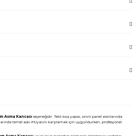
ım Asma Kancası
seçeneğidir. Tekli kısa yapısı, sınırlı panel alanlarında
nlarında temel askı ihtiyacını karşılamak için uygundurken, profesyonel
ım Asma Kancası
ürününün panodan çıkmasını önlemeye yardımcı