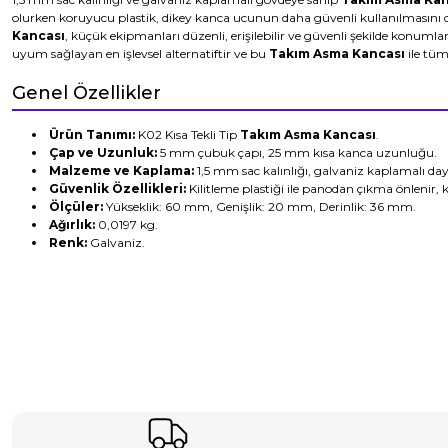
olurken koruyucu plastik, dikey kanca ucunun daha güvenli kullanılmasını de
Kancası
, küçük ekipmanları düzenli, erişilebilir ve güvenli şekilde konumla
uyum sağlayan en işlevsel alternatiftir ve bu
Takım Asma Kancası
ile tüm
Genel Özellikler
Ürün Tanımı:
K02 Kısa Tekli Tip
Takım Asma Kancası
.
Çap ve Uzunluk:
5 mm çubuk çapı, 25 mm kısa kanca uzunluğu.
Malzeme ve Kaplama:
1,5 mm sac kalınlığı, galvaniz kaplamalı da
Güvenlik Özellikleri:
Kilitleme plastiği ile panodan çıkma önlenir, 
Ölçüler:
Yükseklik: 60 mm, Genişlik: 20 mm, Derinlik: 36 mm.
Ağırlık:
0,0197 kg.
Renk:
Galvaniz.