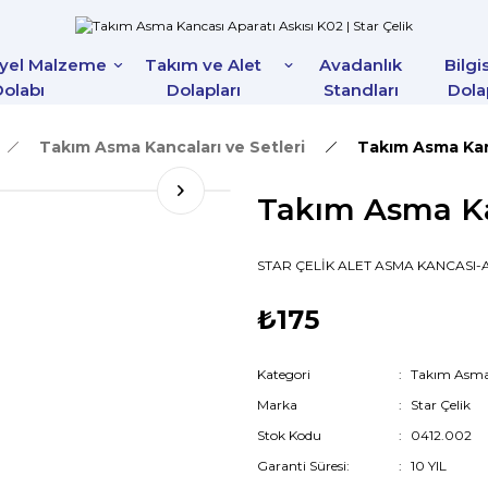
iyel Malzeme
Takım ve Alet
Avadanlık
Bilgi
olabı
Dolapları
Standları
Dola
Takım Asma Kancaları ve Setleri
Takım Asma Kanc
Takım Asma Kan
STAR ÇELİK ALET ASMA KANCASI-A
₺175
Kategori
Takım Asma 
Marka
Star Çelik
Stok Kodu
0412.002
Garanti Süresi:
10 YIL