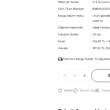
Teslimat Süresi
2-3 İş Günü
Gtın / Ean Barkod
86830203
Kargo Seçim Notu:
Ürün gönder
yapınız.
Ödeme Hakkında
Vade Farksız
Garanti Süresi
24 Ay
Fiyat
145,67 TL +
Havale
157,32 TL (%
Tahmini Kargo Süresi :
12 Ağustos
Yorum Yaz
Tavsiy