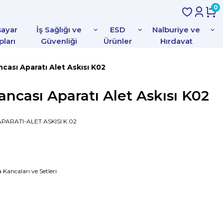
0
sayar
İş Sağlığı ve
ESD
Nalburiye ve
pları
Güvenliği
Ürünler
Hırdavat
ası Aparatı Alet Askısı K02
cası Aparatı Alet Askısı K02
PARATI-ALET ASKISI K 02
Kancaları ve Setleri