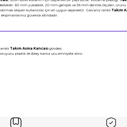
stekler. 60 mm yükseklik, 20 mm genişlik ve 36 mm derinlik ölçüleri, ürünü da
ndırmak isteyen kullanıcılar için en uygun seçenektir. Galvaniz renkli
Takım A
 ekipmanlarınız güvence altındadır.
yanıklı
Takım Asma Kancası
gövdesi.
koruyucu plastik ile dikey kanca ucu emniyete alınır.