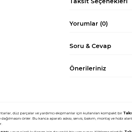
Taksit Seçenekleri
Yorumlar (0)
Soru & Cevap
Önerileriniz
arlar, düz parçalar ve yardımcı ekipmanlar için kullanılan kompakt bir
Tak
 dağılmasını önler. Bu kanca aparatı askısı, servis, bakım, montaj ve hobi ala
r.
cası
, uzun süreli kullanım için dayanıklı bir yapı sunar. Kilitleme plastiği,
Tak