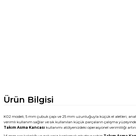
Ürün Bilgisi
K02 modeli, 5 mm çubuk çapı ve 25 mm uzunluğuyla küçük el aletleri, anaht
verimli kullanım sağlar ve sık kullanılan küçük parçaların çalışma yüzeyinde
Takım Asma Kancası
kullanımı atölyenizdeki operasyonel verimliliği artırı
1,5 mm sac kalınlığı ve galvaniz kaplamalı gövdeye sahip
Takım Asma Kan