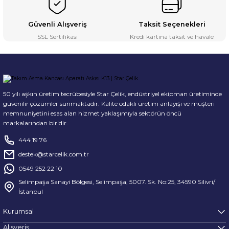
Güvenli Alışveriş
Taksit Seçenekleri
SSL Sertifikası
Kredi kartına taksit ve havale
50 yılı aşkın üretim tecrübesiyle Star Çelik, endüstriyel ekipman üretiminde
güvenilir çözümler sunmaktadır. Kalite odaklı üretim anlayışı ve müşteri
memnuniyetini esas alan hizmet yaklaşımıyla sektörün öncü
markalarından biridir.
444 19 76
destek@starcelik.com.tr
0549 252 22 10
Selimpaşa Sanayi Bölgesi, Selimpaşa, 5007. Sk. No:25, 34590 Silivri/
İstanbul
Kurumsal
Alışveriş