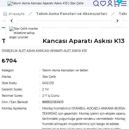
0
Anasayfa
Takım Asma Panoları ve Aksesuarları
Takım
Takım Asma Kancası Aparatı Askısı K13
STARÇELİK ALET ASMA KANCASI-APARATI-ALET ASKISI K13
₺704
Kategori
Takım Asma Kancaları ve Setleri
Marka
Star Çelik
Stok Kodu
0412.013
Garanti Süresi:
2 Yıl
Teslimat Süresi
2-7 İş Günü
Gtın / Ean Barkod
8683020300613
Montaj Açıklama
Montaj hizmetimiz İSTANBUL-KOCAELİ-ANKARA-BURSA-
TEKİRDAĞ için geçerlidir. Montaj işlemi için ekipler sipariş
tarihindeki yoğunluğa göre randevu vermektedir. Montaj
hizmeti almayan müşterilerimiz için kargo ile adrese