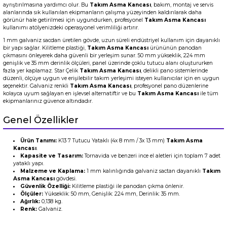
ayrıştırılmasına yardımcı olur. Bu
Takım Asma Kancası
, bakım, montaj ve servis
alanlarında sık kullanılan ekipmanların çalışma yüzeyinden kaldırılarak daha
görünür hale getirilmesi için uygundurken, profesyonel
Takım Asma Kancası
kullanımı atölyenizdeki operasyonel verimliliği artırır.
1 mm galvaniz sacdan üretilen gövde, uzun süreli endüstriyel kullanım için dayanıklı
bir yapı sağlar. Kilitleme plastiği,
Takım Asma Kancası
ürününün panodan
çıkmasını önleyerek daha güvenli bir yerleşim sunar. 50 mm yükseklik, 224 mm
genişlik ve 35 mm derinlik ölçüleri, panel üzerinde çoklu tutucu alanı oluştururken
fazla yer kaplamaz. Star Çelik
Takım Asma Kancası
, delikli pano sistemlerinde
düzenli, ölçüye uygun ve erişilebilir takım yerleşimi isteyen kullanıcılar için en uygun
seçenektir. Galvaniz renkli
Takım Asma Kancası
, profesyonel pano düzenlerine
kolayca uyum sağlayan en işlevsel alternatiftir ve bu
Takım Asma Kancası
ile tüm
ekipmanlarınız güvence altındadır.
Genel Özellikler
Ürün Tanımı:
K13 7 Tutucu Yataklı (4x 8 mm / 3x 13 mm)
Takım Asma
Kancası
.
Kapasite ve Tasarım:
Tornavida ve benzeri ince el aletleri için toplam 7 adet
yataklı yapı.
Malzeme ve Kaplama:
1 mm kalınlığında galvaniz sactan dayanıklı
Takım
Asma Kancası
gövdesi.
Güvenlik Özelliği:
Kilitleme plastiği ile panodan çıkma önlenir.
Ölçüler:
Yükseklik: 50 mm, Genişlik: 224 mm, Derinlik: 35 mm.
Ağırlık:
0,138 kg.
Renk:
Galvaniz.