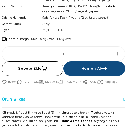
teslimi olup bina içi taşıma ve montaj müşteriye aittir.
Kargo Seçim Notu:
Ürün gönderimi YURTİÇİ KARGO ile sağlanmaktadır.
Kargo seçiminizi YURTİÇİ seçerek yapınız.
Ödeme Hakkında
Vade Farksız Peşin Fiyatına 12 ay taksit seçeneği
Garanti Süresi
24 Ay
Fiyat
586,50 TL + KDV
Tahmini Kargo Süresi :
10 Ağustos - 18 Ağustos
Sepete Ekle
Hemen Al
Yorum Yaz
Tavsiye Et
Fiyat Alarmı
Paylaş
Karşılaştır
Ürün Bilgisi
K13 modeli, 4 adet 8 mm ve 3 adet 13 mm olmak üzere toplam 7 tutucu yataklı
yapısıyla tornavida ve benzeri ince gövdeli el aletlerinin delikli pano üzerinde
düzenlenmesi için kullanılan işlevsel bir
Takım Asma Kancası
seçeneğidir. Farklı
çaplarda tutucu alanlar sunması, aynı ürün üzerinde birden fazla alet grubunun