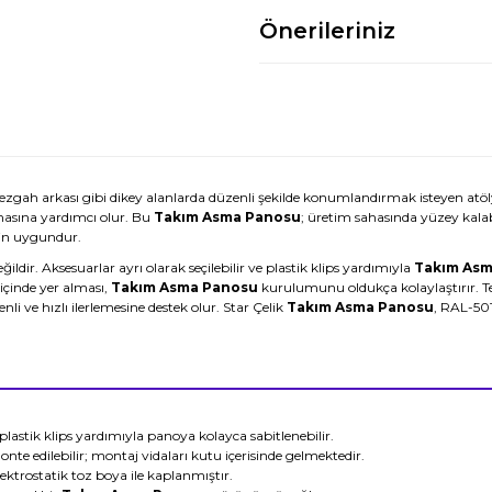
Önerileriniz
 tezgah arkası gibi dikey alanlarda düzenli şekilde konumlandırmak isteyen atölye
masına yardımcı olur. Bu
Takım Asma Panosu
; üretim sahasında yüzey kala
çin uygundur.
ğildir. Aksesuarlar ayrı olarak seçilebilir ve plastik klips yardımıyla
Takım Asm
içinde yer alması,
Takım Asma Panosu
kurulumunu oldukça kolaylaştırır. 
nli ve hızlı ilerlemesine destek olur. Star Çelik
Takım Asma Panosu
, RAL-501
 plastik klips yardımıyla panoya kolayca sabitlenebilir.
nte edilebilir; montaj vidaları kutu içerisinde gelmektedir.
ektrostatik toz boya ile kaplanmıştır.