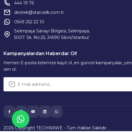
444 19 76
destek@starcelik.com.tr
0549 252 22 10
Selimpaşa Sanayi Bölgesi, Selimpaşa,
5007. Sk. No:25, 34590 Silivri/İstanbul
Kampanyalardan Haberdar Ol!
Hemen E-posta listemize kayıt ol, en güncel kampanyalar, yenil
sen ol.
2026 Copyright TECHWAWE - Tüm Hakları Saklıdır.