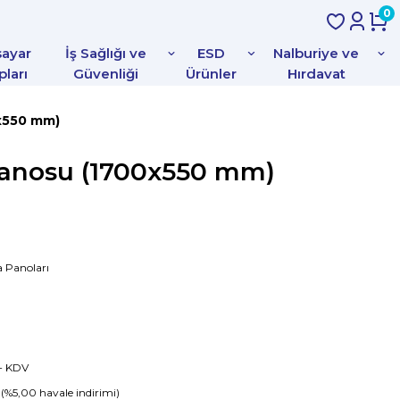
0
sayar
İş Sağlığı ve
ESD
Nalburiye ve
pları
Güvenliği
Ürünler
Hırdavat
x550 mm)
anosu (1700x550 mm)
 Panoları
 + KDV
(%5,00 havale indirimi)