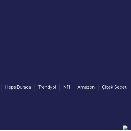
HepsiBurada
Trendyol
N11
Amazon
Çiçek Sepeti