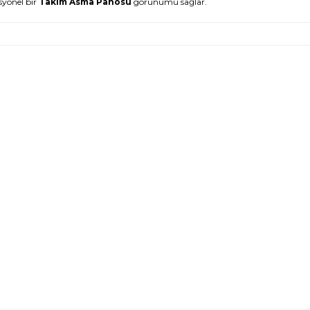
syonel bir
Takım Asma Panosu
görünümü sağlar.