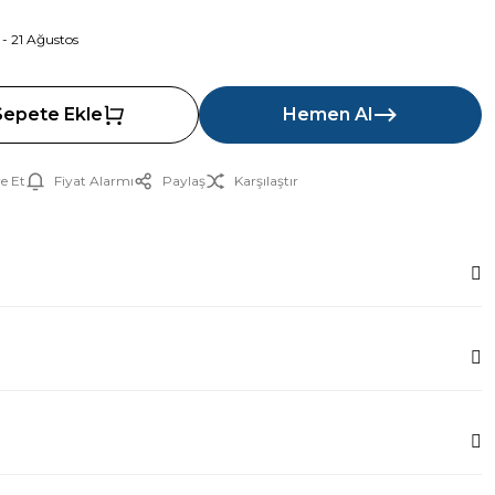
 - 21 Ağustos
Sepete Ekle
Hemen Al
e Et
Fiyat Alarmı
Paylaş
Karşılaştır