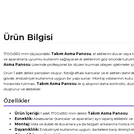
Ürün Bilgisi
1700x550 mm ölçüsündeki
Takım Asma Panosu
, el aletlerini duvar veya
ve aparatlarla uyumlu kullanım sağlayarak el aletlerinin göz önünde tutul
Asma Panosu
üzerinde profesyonel bir düzen kurmak isteyen işletmeler i
Ürün 1 adet delikli panodan oluşur; fotoğraftaki kancalar ve el aletleri dahil de
gövde, endüstriyel kullanıma uygun bir yapı sunar. Montaj vidalarının kutu 
hizasında tutması;
Takım Asma Panosu
ile iş akışının daha kontrollü, düze
oluşturur ve destekler.
Özellikler
Ürün İçeriği:
1 adet 1700x550 mm delikli
Takım Asma Panosu
.
Esneklik:
Aksesuarlar (kancalar ve aparatlar) ayrı sipariş edilebilir ve
Montaj:
Vida ve dübel ile duvarlara ya da tezgah arkalarına hızlıca mo
Dayanıklılık:
Endüstriyel kullanıma uygun, darbelere karşı dirençli el