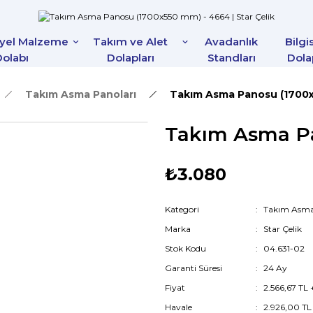
iyel Malzeme
Takım ve Alet
Avadanlık
Bilgi
olabı
Dolapları
Standları
Dola
Takım Asma Panoları
Takım Asma Panosu (1700
Takım Asma P
₺3.080
Kategori
Takım Asma
Marka
Star Çelik
Stok Kodu
04.631-02
Garanti Süresi
24 Ay
Fiyat
2.566,67 TL
Havale
2.926,00 TL 