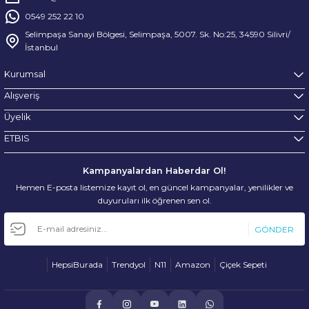
0549 252 22 10
Selimpaşa Sanayi Bölgesi, Selimpaşa, 5007. Sk. No:25, 34590 Silivri/
İstanbul
Kurumsal
Alışveriş
Üyelik
ETBIS
Kampanyalardan Haberdar Ol!
Hemen E-posta listemize kayıt ol, en güncel kampanyalar, yenilikler ve
duyuruları ilk öğrenen sen ol.
GÖNDER
HepsiBurada
Trendyol
N11
Amazon
Çiçek Sepeti