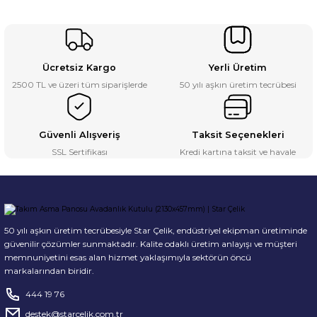
Ücretsiz Kargo
Yerli Üretim
2500 TL ve üzeri tüm siparişlerde
50 yılı aşkın üretim tecrübesi
Güvenli Alışveriş
Taksit Seçenekleri
SSL Sertifikası
Kredi kartına taksit ve havale
50 yılı aşkın üretim tecrübesiyle Star Çelik, endüstriyel ekipman üretiminde
güvenilir çözümler sunmaktadır. Kalite odaklı üretim anlayışı ve müşteri
memnuniyetini esas alan hizmet yaklaşımıyla sektörün öncü
markalarından biridir.
444 19 76
destek@starcelik.com.tr