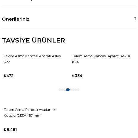
Önerileriniz
TAVSİYE ÜRÜNLER
Takım Asma Kancası Aparatı Askısı
Takım Asma Kancası Aparatı Askısı
K22
K24
₺472
₺334
Takım Asma Panosu Avadanlık
Kutulu (2130x457 mm)
₺8.481