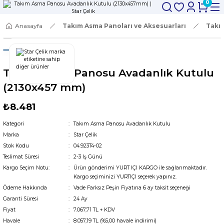
0
Anasayfa
Takım Asma Panoları ve Aksesuarları
Takı
Takım Asma Panosu Avadanlık Kutulu
(2130x457 mm)
₺8.481
Kategori
Takım Asma Panosu Avadanlık Kutulu
Marka
Star Çelik
Stok Kodu
04.923T4-02
Teslimat Süresi
2-3 İş Günü
Kargo Seçim Notu:
Ürün gönderimi YURT İÇİ KARGO ile sağlanmaktadır.
Kargo seçiminizi YURTİÇİ seçerek yapınız.
Ödeme Hakkında
Vade Farksız Peşin Fiyatına 6 ay taksit seçeneği
Garanti Süresi
24 Ay
Fiyat
7.067,71 TL + KDV
Havale
8.057,19 TL (%5,00 havale indirimi)